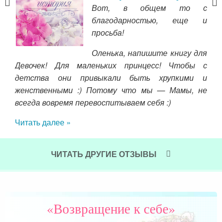
пока
Вот, в общем то с
. Я
благодарностью, еще и
 ВУЗ
просьба!
 по
Оленька, напишите книгу для
ю.
Девочек! Для маленьких принцесс! Чтобы с
ть,
детства они привыкали быть хрупкими и
огда
женственными :) Потому что мы — Мамы, не
лгую
про
всегда вовремя перевоспитываем себя :)
 все
кон
пра
Читать далее »
тол
дру
ЧИТАТЬ ДРУГИЕ ОТЗЫВЫ
бол
про
Чит
«Возвращение к себе»