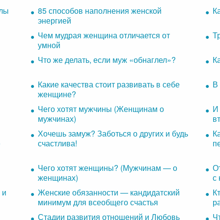
клы
85 способов наполнения женской
К
энергией
Чем мудрая женщина отличается от
Т
умной
Что же делать, если муж «обнаглел»?
К
Какие качества стоит развивать в себе
В
женщине?
Чего хотят мужчины (Женщинам о
И
мужчинах)
в
Хочешь замуж? Заботься о других и будь
К
е
счастлива!
п
Чего хотят женщины? (Мужчинам — о
О
женщинах)
с
 и
Женские обязанности — кандидатский
К
минимум для всеобщего счастья
р
Стадии развития отношений и Любовь
Ч