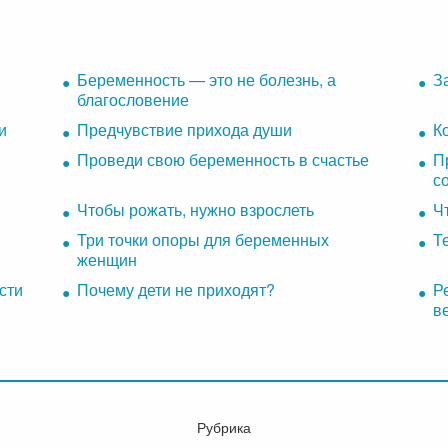
Беременность — это не болезнь, а
З
благословение
и
Предчувствие прихода души
К
Проведи свою беременность в счастье
П
с
Чтобы рожать, нужно взрослеть
Ч
Три точки опоры для беременных
Т
женщин
сти
Почему дети не приходят?
Р
в
Рубрика