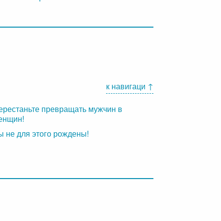
к навигаци ↑
ерестаньте превращать мужчин в
енщин!
ы не для этого рождены!