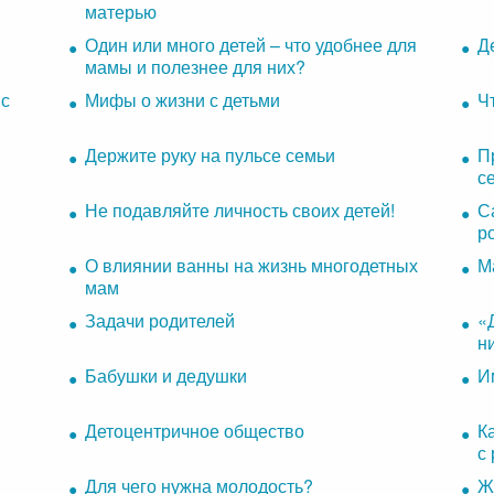
матерью
Один или много детей – что удобнее для
Д
мамы и полезнее для них?
 с
Мифы о жизни с детьми
Ч
Держите руку на пульсе семьи
П
с
Не подавляйте личность своих детей!
С
р
О влиянии ванны на жизнь многодетных
М
мам
Задачи родителей
«
н
Бабушки и дедушки
И
Детоцентричное общество
К
с
Для чего нужна молодость?
Ж