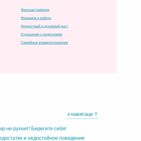
Женская природа
Женщина и работа
Личностный и духовный рост
Отношения с родителями
Семейные взаимоотношения
к навигаци ↑
ир не рухнет! Берегите себя!
едостатки и недостойное поведение