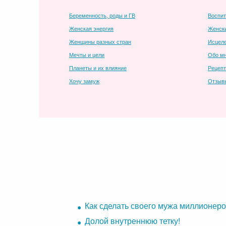
Беременность, роды и ГВ
Воспит
Женская энергия
Женск
Женщины разных стран
Исцел
Мечты и цели
Обо мн
Планеты и их влияние
Рецеп
Хочу замуж
Отзыв
Как сделать своего мужа миллионер
Долой внутреннюю тетку!