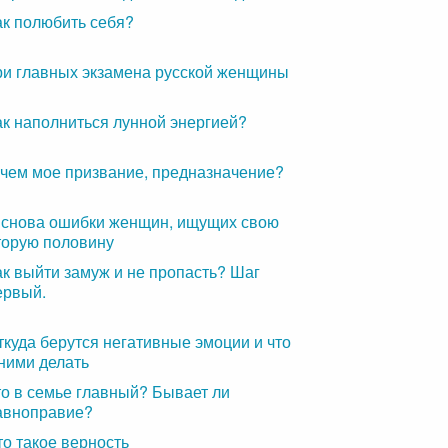
ак полюбить себя?
ри главных экзамена русской женщины
ак наполниться лунной энергией?
 чем мое призвание, предназначение?
 снова ошибки женщин, ищущих свою
торую половину
ак выйти замуж и не пропасть? Шаг
ервый.
ткуда берутся негативные эмоции и что
 ними делать
то в семье главный? Бывает ли
авноправие?
то такое верность