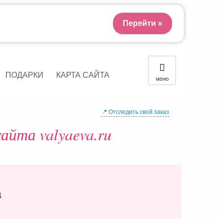
Перейти »
ПОДАРКИ
КАРТА САЙТА
МЕНЮ
📍 Отследить свой заказ
айта valyaeva.ru
а