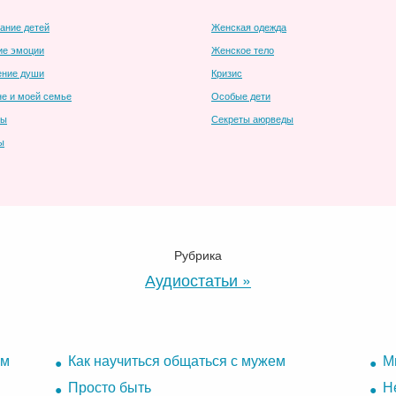
ание детей
Женская одежда
ие эмоции
Женское тело
ение души
Кризис
е и моей семье
Особые дети
ты
Секреты аюрведы
ы
Рубрика
Аудиостатьи »
ом
Как научиться общаться с мужем
М
Просто быть
Н