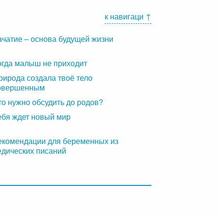
к навигаци ↑
ачатие – основа будущей жизни
огда малыш не приходит
рирода создала твоё тело
овершенным
то нужно обсудить до родов?
ебя ждет новый мир
екомендации для беременных из
едических писаний