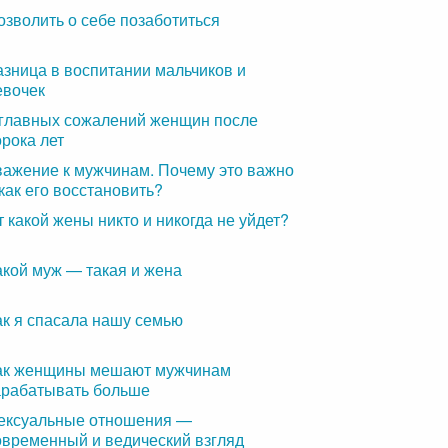
озволить о себе позаботиться
азница в воспитании мальчиков и
евочек
 главных сожалений женщин после
орока лет
важение к мужчинам. Почему это важно
 как его восстановить?
т какой жены никто и никогда не уйдет?
акой муж — такая и жена
ак я спасала нашу семью
ак женщины мешают мужчинам
арабатывать больше
ексуальные отношения —
овременный и ведический взгляд