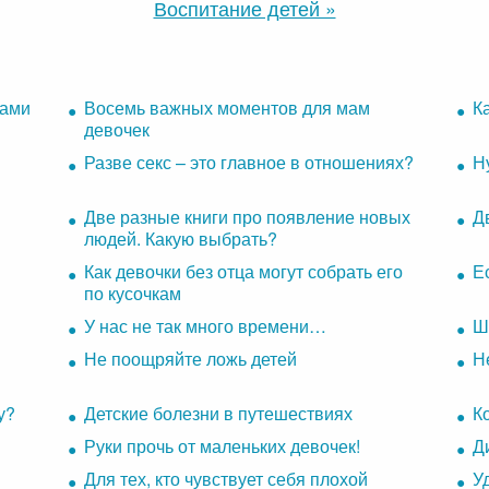
Воспитание детей »
вами
Восемь важных моментов для мам
К
девочек
Разве секс – это главное в отношениях?
Н
Две разные книги про появление новых
Д
людей. Какую выбрать?
Как девочки без отца могут собрать его
Е
по кусочкам
У нас не так много времени…
Ш
Не поощряйте ложь детей
Н
у?
Детские болезни в путешествиях
К
Руки прочь от маленьких девочек!
Д
Для тех, кто чувствует себя плохой
У