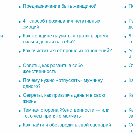
Предназначение быть женщиной
П
41 способ проживания негативных
Р
эмоций
д
ки
Как женщине научиться тратить время,
5
силы и деньги на себя?
с
Как очиститься от прошлых отношений?
У
и
Советы, как развить в себе
О
женственность
Почему нужно «отпускать» мужчину
К
одного?
Секреты, как привлечь деньги в свою
К
жизнь
Темная сторона Женственности — или
К
то, о чем принято молчать
з
Как найти и обезвредить свой сценарий
С
с