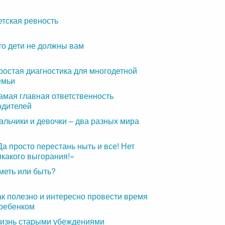
етская ревность
то дети не должны вам
ростая диагностика для многодетной
емьи
амая главная ответственность
одителей
альчики и девочки – два разных мира
Да просто перестань ныть и все! Нет
икакого выгорания!»
меть или быть?
ак полезно и интересно провести время
 ребенком
изнь старыми убеждениями