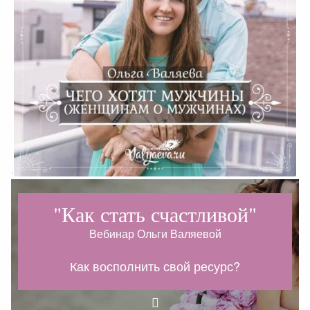
Чего хотят мужчины (Женщинам о
мужчинах)
"Как стать счастливой"
Как работать с состояниями?
Вебинар Ольги Валяевой
В чем особенность женской природы?
Как восполнить свой ресурс?