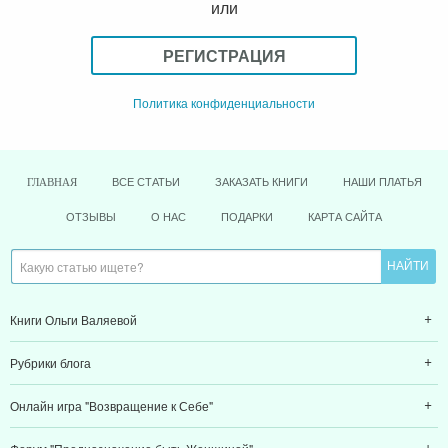
ВСЕ СТАТЬИ
ЗАКАЗАТЬ КНИГИ
НАШИ ПЛАТЬЯ
ГЛАВНАЯ
ОТЗЫВЫ
О НАС
ПОДАРКИ
КАРТА САЙТА
Книги Ольги Валяевой
Рубрики блога
Онлайн игра "Возвращение к Себе"
Форум "Предназначение быть Женщиной"
Служба Заботы
Почта
Telegram
VK
FB
Viber
WhatsApp