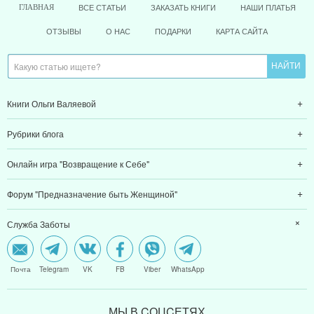
ВСЕ СТАТЬИ
ЗАКАЗАТЬ КНИГИ
НАШИ ПЛАТЬЯ
ГЛАВНАЯ
ОТЗЫВЫ
О НАС
ПОДАРКИ
КАРТА САЙТА
Книги Ольги Валяевой
Рубрики блога
Онлайн игра "Возвращение к Себе"
Форум "Предназначение быть Женщиной"
Служба Заботы
Почта
Telegram
VK
FB
Viber
WhatsApp
МЫ В CОЦCЕТЯХ