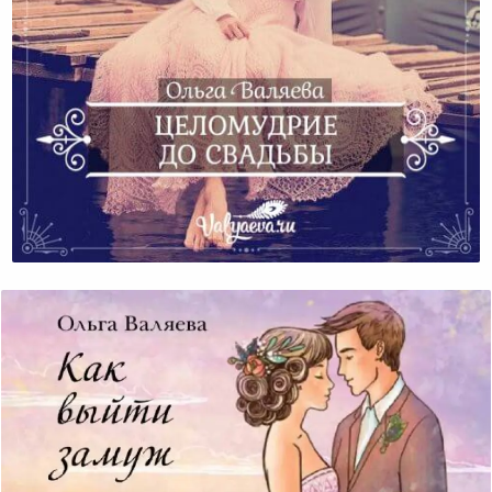
Целомудрие До Свадьбы