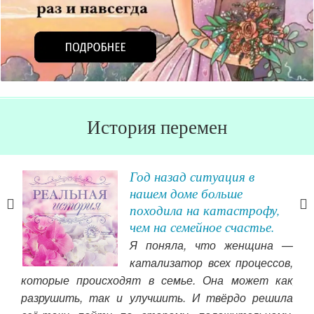
История перемен
мье
Год назад ситуация в
нашем доме больше
походила на катастрофу,
а на
чем на семейное счастье.
 и я
Я поняла, что женщина —
мому
катализатор всех процессов,
ге я
которые происходят в семье. Она может как
 для
жиз
разрушить, так и улучшить. И твёрдо решила
ыла
ко