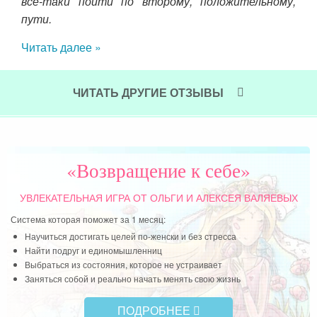
всё-таки пойти по второму, положительному,
нила
По
пути.
Под
 это
сло
Читать далее »
ска
ты 
вып
ЧИТАТЬ ДРУГИЕ ОТЗЫВЫ
сво
воз
Да
муж
«Возвращение к себе»
при
УВЛЕКАТЕЛЬНАЯ ИГРА
ОТ ОЛЬГИ И АЛЕКСЕЯ ВАЛЯЕВЫХ
Чит
Система которая поможет за 1 месяц:
Научиться достигать целей по-женски и без стресса
Найти подруг и единомышленниц
Выбраться из состояния, которое не устраивает
Заняться собой и реально начать менять свою жизнь
ПОДРОБНЕЕ