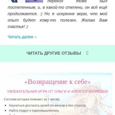
ыла
переход тоже был
моя
постепенным, и, в какой-то степени, он всё ещё
на»
продолжается. :) Но я искренне верю, что мой
так
ния
опыт будет кому-то полезен. Желаю Вам
св
что
счастья! :)
Пре
зная
ку
Читать далее »
ике,
чув
лько
при
ытия
ЧИТАТЬ ДРУГИЕ ОТЗЫВЫ
Чит
про
 про
но с
«Возвращение к себе»
УВЛЕКАТЕЛЬНАЯ ИГРА
ОТ ОЛЬГИ И АЛЕКСЕЯ ВАЛЯЕВЫХ
Система которая поможет за 1 месяц:
Научиться достигать целей по-женски и без стресса
Найти подруг и единомышленниц