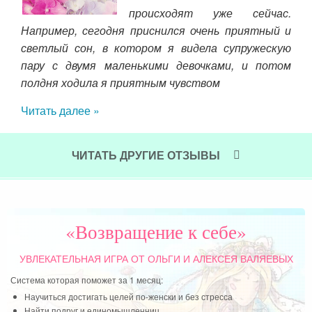
огда
происходят уже сейчас.
осто
Например, сегодня приснился очень приятный и
Быт
ньше
светлый сон, в котором я видела супружескую
лгий
Но 
пару с двумя маленькими девочками, и потом
полдня ходила я приятным чувством
Чит
а он
Читать далее »
ь.
ЧИТАТЬ ДРУГИЕ ОТЗЫВЫ
«Возвращение к себе»
УВЛЕКАТЕЛЬНАЯ ИГРА
ОТ ОЛЬГИ И АЛЕКСЕЯ ВАЛЯЕВЫХ
Система которая поможет за 1 месяц:
Научиться достигать целей по-женски и без стресса
Найти подруг и единомышленниц