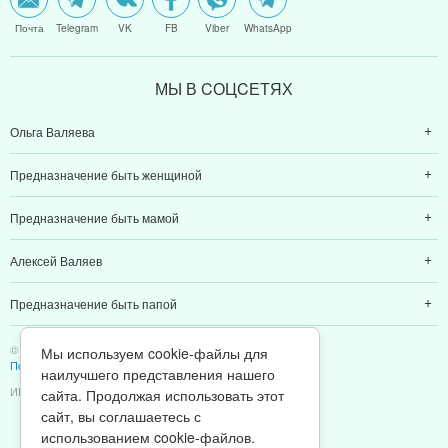
Почта
Telegram
VK
FB
Viber
WhatsApp
МЫ В CОЦCЕТЯХ
Ольга Валяева
Предназначение быть женщиной
Предназначение быть мамой
Алексей Валяев
Предназначение быть папой
© 2011-2026 Предназначение быть Женщиной
Мы используем cookie-файлы для
Политика конфиденциальности
наилучшего представления нашего
ИП Валяев А. В. | ИНН 380111808709
сайта. Продолжая использовать этот
сайт, вы соглашаетесь с
использованием cookie-файлов.