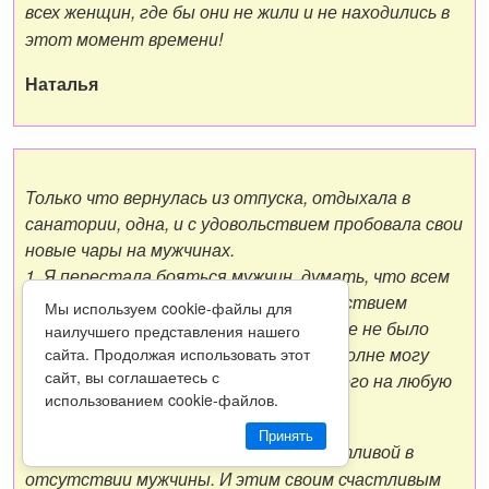
всех женщин, где бы они не жили и не находились в
этот момент времени!
Наталья
Только что вернулась из отпуска, отдыхала в
санатории, одна, и с удовольствием пробовала свои
новые чары на мужчинах.
1. Я перестала бояться мужчин, думать, что всем
им «только одного и надо». С удовольствием
Мы используем cookie-файлы для
общалась с ними, смеялась, и это вовсе не было
наилучшего представления нашего
приглашением к сексу. Поняла, что вполне могу
сайта. Продолжая использовать этот
сайт, вы соглашаетесь с
задавать тон общению и поднимать его на любую
использованием cookie-файлов.
высоту.
Принять
2.Поняла, что вполне могу быть счастливой в
отсутствии мужчины. И этим своим счастливым