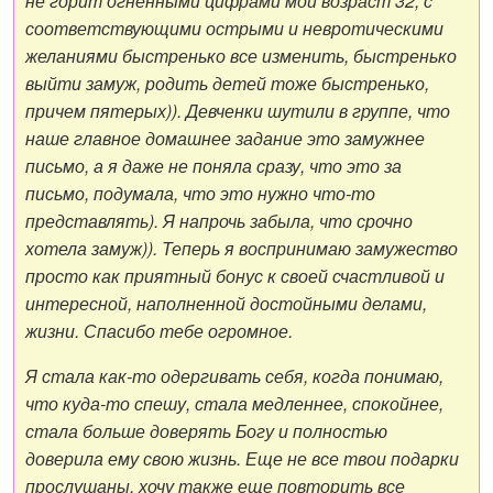
не горит огненными цифрами мой возраст 32, с
соответствующими острыми и невротическими
желаниями быстренько все изменить, быстренько
выйти замуж, родить детей тоже быстренько,
причем пятерых)). Девченки шутили в группе, что
наше главное домашнее задание это замужнее
письмо, а я даже не поняла сразу, что это за
письмо, подумала, что это нужно что-то
представлять). Я напрочь забыла, что срочно
хотела замуж)). Теперь я воспринимаю замужество
просто как приятный бонус к своей счастливой и
интересной, наполненной достойными делами,
жизни. Спасибо тебе огромное.
Я стала как-то одергивать себя, когда понимаю,
что куда-то спешу, стала медленнее, спокойнее,
стала больше доверять Богу и полностью
доверила ему свою жизнь. Еще не все твои подарки
прослушаны, хочу также еще повторить все