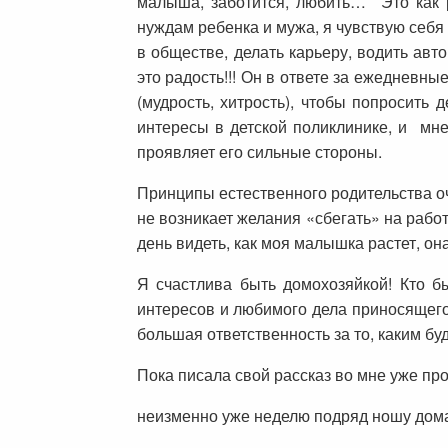
малыша, заботится, любить… Это как р
нуждам ребенка и мужа, я чувствую себя
в обществе, делать карьеру, водить авт
это радость!!! Он в ответе за ежедневн
(мудрость, хитрость), чтобы попросить
интересы в детской поликлинике, и мн
проявляет его сильные стороны.
Принципы естественного родительства оч
не возникает желания «сбегать» на рабо
день видеть, как моя малышка растет, о
Я счастлива быть домохозяйкой! Кто бы
интересов и любимого дела приносящего 
большая ответственность за то, каким бу
Пока писала свой рассказ во мне уже п
неизменно уже неделю подряд ношу дома