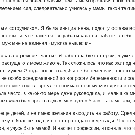
а становится более слабым, тем самым проявляя свою жен
делением сил, следовательно училась у мамы такой тактик
ым сотрудником. Я была инициативна, подолгу оставалас
нностям, и мне кажется, вырабатывала на работе в себе 
 и муж мне напоминал «мужика выключи»!
вовала огромное счастье. Я работала бухгалтером, и уже 
 растущего в моем животе. Так сложилось, что как раз под 
 с мужем 2 года после свадьбы не беременели, просто м
чи не особо осведомленной по вопросам беременности и ро
хотя уже спустя время я понимаю почему моя дочка хотел
ала часто, в какой-то мере даже руководила, и малышка 
е нужен был просто отдых, мне нужно было стать мягкой, 
у еще детей, и не имею желания выходить на работу. Сред
 чуть больше года, и в полтора отдают в детсады. Я к это
й, я учусь быть мамой. И насчет профессии, я поняла, что 