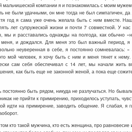
й мальчишеской компании я и познакомилась с моим мужем.
ь не были удачными, он мне тогда не был симпатичен, да 
стя год я сама уже очень желала быть с ним вместе. Наш
 пять лет супружеской жизни и почти 7 совместной. У нас
 мы и расставались однажды на полгода, как обычно «на
 меня, и дождался. Для меня это был важный период, я 
овольно неуверенная в себе, я постоянно сомневалась: « 
 это мой человек, я хочу быть с ним и меня тянет к нему
чески сам себя обеспечивал с 14 лет, мы начали жить в
шения, как быть еще не законной женой, а пока еще сожи
 постоянно быть рядом, никуда не разлучаться. Но бывал
никак не прийти к примирению, приходилось уступать, чувс
ой идти на примирение, заводить общение. Я слабая, я г
наоборот.
том кто такой мужчина, кто есть женщина, про равновесие и