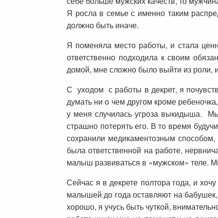
себе больше мужских качеств, то мужчин
Я росла в семье с именно таким распре
должно быть иначе.
Я поменяла место работы, и стала ценн
ответственно подходила к своим обяза
домой, мне сложно было выйти из роли,
С уходом с работы в декрет, я почувст
думать ни о чем другом кроме ребеночка,
у меня случилась угроза выкидыша. Мы
страшно потерять его. В то время буду
сохранили медикаментозным способом, 
была ответственной на работе, нервнич
малыш развиваться в «мужском» теле. Мн
Сейчас я в декрете полтора года, и хоч
малышей до года оставляют на бабушек, и
хорошо, я учусь быть чуткой, внимательно