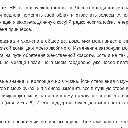
ся НЕ в сторону женственности. Через полгода после сва
 я решила поменять свой облик, и отрастить волосы. А п
ей я захотела длинную косу! Я редко носила юбки, теперь
меня принцесса.
красива и ухожена в обществе, дома муж меня видел в с
сивой дома, для моего любимого. Изменения затронули м
а на путь обретения женственной красоты, хоть и не так
ьше месяца назад, но в моем гардеробе уже новое плат
вые знания, и воплощаю их в жизнь. Мои отношения с муж
гое в моих руках, и я в силах изменить все в лучшую сторон
 стимулирует меня к постоянному поиску и совершенств
 (моя мечта!!!). И его поддержка будет для меня показ
ло в проявлении во мне женщины. Все-таки давать жизн