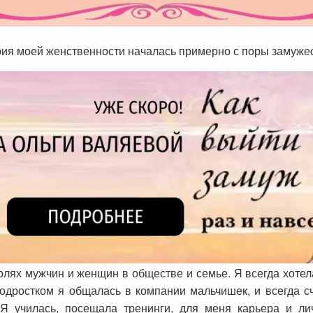
ория моей женственности началась примерно с поры замужес
лях мужчин и женщин в обществе и семье. Я всегда хотел
Подростком я общалась в компании мальчишек, и всегда сч
 Я училась, посещала тренинги, для меня карьера и л