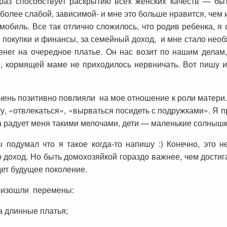
аз способствует раскрытию всех женских качеств — бы
 более слабой, зависимой- и мне это больше нравится, чем 
омобиль. Все так отлично сложилось, что родив ребенка, я 
ые покупки и финансы, за семейный доход, и мне стало нео
 денег на очередное платье. Он нас возит по нашим делам
е, кормящей маме не приходилось нервничать. Вот пишу и
ень позитивно повлияли на мое отношение к роли матери. 
ту, «отвлекаться», «вырваться посидеть с подружками». Я п
на радует меня такими мелочами, дети — маленькие солнышк
 подумал что я такое когда-то напишу :) Конечно, это 
доход. Но быть домохозяйкой гораздо важнее, чем достиг
дет будущее поколение.
роизошли перемены:
 длинные платья;