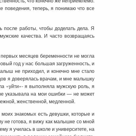
ственность, что конечно же неприемлемо.
е поведения, теперь, я понимаю что все
ь после работы, чтобы доделать дела. Я
мужские качества. И часто возвращаясь
с первых месяцев беременности не могла
новый год у нас большая загруженность, и
алыш не приходил, и конечно мне стало
дов я доверялась врачам, и мне малышку
а «уйти»- я выполняла мужскую роль, я
мне указывала на мои ошибки — не может
нежной, женственной, медленной.
и моих знакомых есть девушки, которые и
му не готова, я вижу как малышке со мной
чему я училась в школе и университете, на