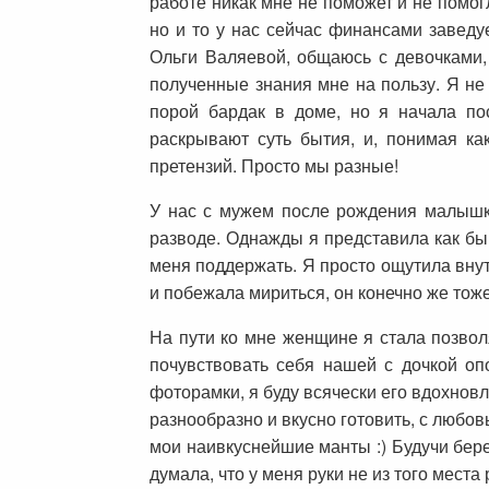
работе никак мне не поможет и не помог
но и то у нас сейчас финансами заведу
Ольги Валяевой, общаюсь с девочками,
полученные знания мне на пользу. Я не
порой бардак в доме, но я начала по
раскрывают суть бытия, и, понимая ка
претензий. Просто мы разные!
У нас с мужем после рождения малышки
разводе. Однажды я представила как бы 
меня поддержать. Я просто ощутила внут
и побежала мириться, он конечно же тоже
На пути ко мне женщине я стала позвол
почувствовать себя нашей с дочкой оп
фоторамки, я буду всячески его вдохновля
разнообразно и вкусно готовить, с любо
мои наивкуснейшие манты :) Будучи бере
думала, что у меня руки не из того места 