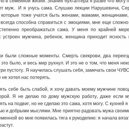
ло в семейной жизни. Знания бухгалтера я разве что могу
ет муж. И я учусь сама. Слушаю лекции Нарушевича, Сер
 которые тоже учатся быть женами, мамами, женщинами, у
 всегда способна справиться с эмоциями, мне еще сложно 
степенно преображаться сама. У меня по крайней мере
к устроен мужчина, ребенок, женщина приходит ясность 
 были сложные моменты. Смерть свекрови, два переезд
это было, и весь мир рухнул. И это не о том, что меня нек
ри пустоту. Я научилась слушать себя, замечать свои ЧУВ
 не хотел нас потерять.
ять себе быть слабой, я хочу давать моему мужчине повод
орой. Я не делаю по дому мужскую работу, даже если м
ть на подвиг, но не сделаю это сама, хотя могу. С кухней я
вью и добрыми мыслями. Мне приятно радовать мужа своими
менной во мне появилась тяга к рукоделию: я начала вязат
растут.