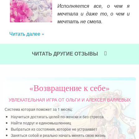
Исполняется все, о чем я
ела
мечтала и даже то, о чем и
ей.
мечтать не смела.
ь в
ицей
Читать далее »
Для
жным
тому
и 
ЧИТАТЬ ДРУГИЕ ОТЗЫВЫ
. На
под
ому,
Ран
лая,
пов
пили
«Возвращение к себе»
Чит
али.
ие и
УВЛЕКАТЕЛЬНАЯ ИГРА
ОТ ОЛЬГИ И АЛЕКСЕЯ ВАЛЯЕВЫХ
егда
Система которая поможет за 1 месяц:
Научиться достигать целей по-женски и без стресса
Найти подруг и единомышленниц
Выбраться из состояния, которое не устраивает
Заняться собой и реально начать менять свою жизнь