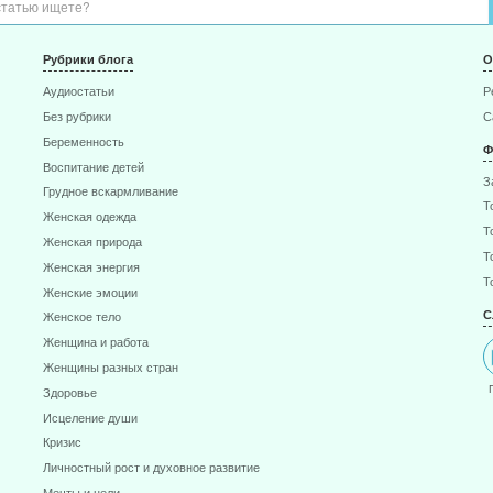
Рубрики блога
О
Аудиостатьи
Р
Без рубрики
С
Беременность
Ф
Воспитание детей
З
Грудное вскармливание
Т
Женская одежда
Т
Женская природа
Т
Женская энергия
Т
Женские эмоции
С
Женское тело
Женщина и работа
Женщины разных стран
Здоровье
Исцеление души
Кризис
Личностный рост и духовное развитие
Мечты и цели