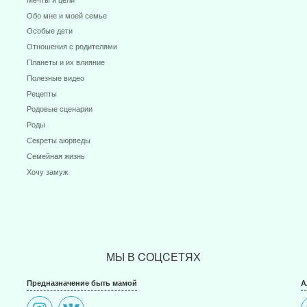
Обо мне и моей семье
Особые дети
Отношения с родителями
Планеты и их влияние
Полезные видео
Рецепты
Родовые сценарии
Роды
Секреты аюрведы
Семейная жизнь
Хочу замуж
МЫ В CОЦCЕТЯХ
Предназначение быть мамой
А