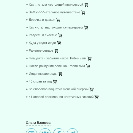
⋄ Как ... стала настоящей принцессой
⋄ ЗаМУРРРчательное путешествие
⋄ Девочка и дракон
⋄ Как я стал настоящим супергероем
⋄ Радость и счастье
⋄ Куда уходят люди
⋄ Раненое сердце
⋄ Плацента - забытая чакра. Робин Лим
⋄ После рождения ребёнка. Робин Лим
⋄ Исцеляющие роды
⋄ 45 стран за год
⋄ 85 способов поднятия женской энергии
⋄ 41 способ проживания негативных эмоций
Ольга Валяева