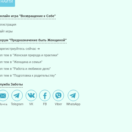
нлайн игра "Возвращение к Себе"
егистрация
айт игры
орум "Предназначение быть Женщиной"
арегистриуйтесь сейчас ➜
оп тем в "Женская природа и практики"
оп тем в "Женщина и семья"
оп тем в "Работа и любимое дело"
оп тем в "Подготовка к родительству"
лужба Заботы
Почта
Telegram
VK
FB
Viber
WhatsApp