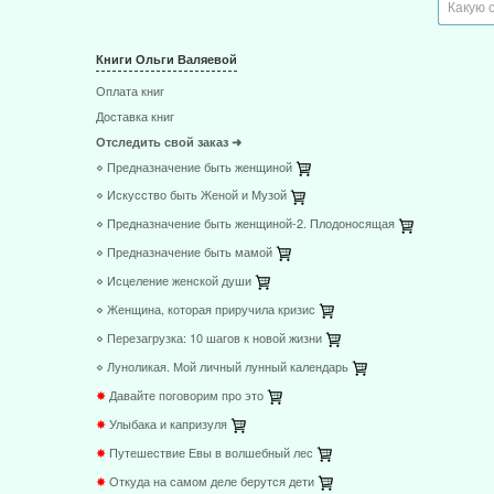
Книги Ольги Валяевой
Оплата книг
Доставка книг
Отследить свой заказ ➜
⋄ Предназначение быть женщиной
⋄ Искусство быть Женой и Музой
⋄ Предназначение быть женщиной-2. Плодоносящая
⋄ Предназначение быть мамой
⋄ Исцеление женской души
⋄ Женщина, которая приручила кризис
⋄ Перезагрузка: 10 шагов к новой жизни
⋄ Луноликая. Мой личный лунный календарь
✸
Давайте поговорим про это
✸
Улыбака и капризуля
✸
Путешествие Евы в волшебный лес
✸
Откуда на самом деле берутся дети