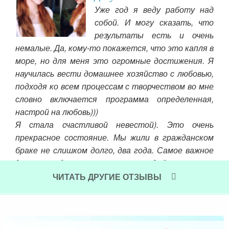
Уже год я веду работу над
кать
собой. И могу сказать, что
й-то
результаты есть и очень
 на
немалые. Да, кому-то покажется, что это капля в
тер,
Анд
море, но для меня это огромные достижения. Я
дала
Вал
научилась вести домашнее хозяйство с любовью,
ной,
про
подходя ко всем процессам с творчеством во мне
люб
словно включается программа определенная,
пом
настрой на любовь)))
сил
Я стала счастливой невестой). Это очень
моя
прекрасное состояние. Мы жили в гражданском
при
браке не слишком долго, два года. Самое важное
И 
для меня было понять, что свадьба – это не
рас
конец, а начало)).
ЧИТАТЬ ДРУГИЕ ОТЗЫВЫ
Чит
Читать далее »