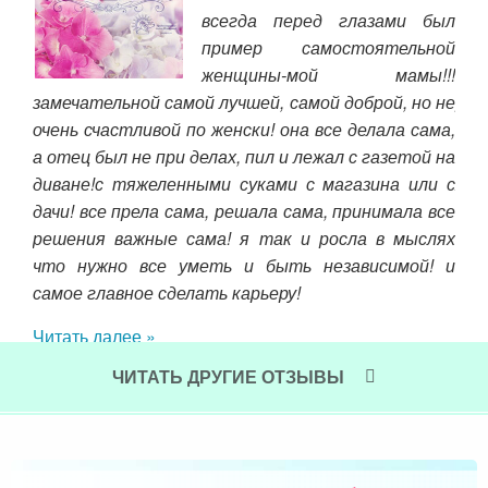
всегда перед глазами был
рошо
пример самостоятельной
за!
женщины-мой мамы!!!
ремя
замечательной самой лучшей, самой доброй, но не
рек
ого,
очень счастливой по женски! она все делала сама,
во
ю, и
а отец был не при делах, пил и лежал с газетой на
спо
 так
диване!с тяжеленными суками с магазина или с
хва
а он
дачи! все прела сама, решала сама, принимала все
ссы
ь от
решения важные сама! я так и росла в мыслях
мно
.
что нужно все уметь и быть независимой! и
Чит
самое главное сделать карьеру!
Читать далее »
ЧИТАТЬ ДРУГИЕ ОТЗЫВЫ