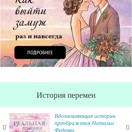
История перемен
ии
Вдохновляющая история
преображения Натальи
Феденко
утри