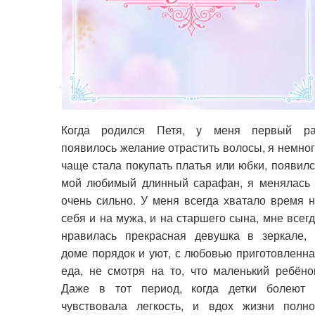
Антонюк Евгения из Омска и истори
возрождения любви и женственност
Когда родился Петя, у меня первый ра
появилось желание отрастить волосы, я немно
чаще стала покупать платья или юбки, появил
мой любимый длинный сарафан, я менялась 
очень сильно. У меня всегда хватало время 
себя и на мужа, и на старшего сына, мне всег
нравилась прекрасная девушка в зеркале, 
доме порядок и уют, с любовью приготовленн
еда, не смотря на то, что маленький ребёно
Даже в тот период, когда детки болеют 
чувствовала легкость, и вдох жизни полно