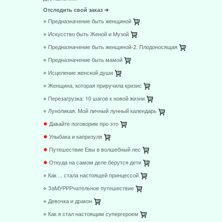
Отследить свой заказ ➜
⋄ Предназначение быть женщиной
⋄ Искусство быть Женой и Музой
⋄ Предназначение быть женщиной-2. Плодоносящая
⋄ Предназначение быть мамой
⋄ Исцеление женской души
⋄ Женщина, которая приручила кризис
⋄ Перезагрузка: 10 шагов к новой жизни
⋄ Луноликая. Мой личный лунный календарь
✸
Давайте поговорим про это
✸
Улыбака и капризуля
✸
Путешествие Евы в волшебный лес
✸
Откуда на самом деле берутся дети
⋄ Как ... стала настоящей принцессой
⋄ ЗаМУРРРчательное путешествие
⋄ Девочка и дракон
⋄ Как я стал настоящим супергероем