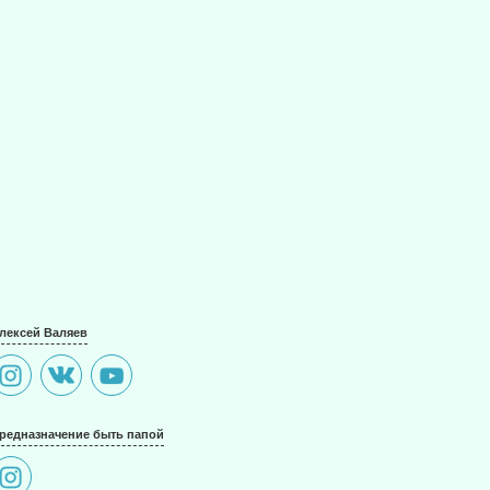
лексей Валяев
редназначение быть папой