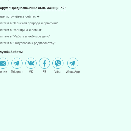
орум "Предназначение быть Женщиной"
арегистриуйтесь сейчас ➜
оп тем в "Женская природа и практики"
оп тем в "Женщина и семья"
оп тем в "Работа и любимое дело"
оп тем в "Подготовка к родительству"
лужба Заботы
Почта
Telegram
VK
FB
Viber
WhatsApp