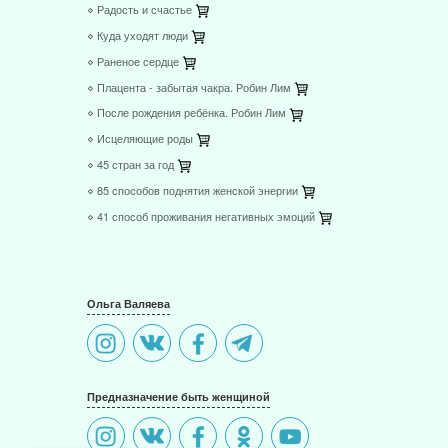
⋄ Радость и счастье
⋄ Куда уходят люди
⋄ Раненое сердце
⋄ Плацента - забытая чакра. Робин Лим
⋄ После рождения ребёнка. Робин Лим
⋄ Исцеляющие роды
⋄ 45 стран за год
⋄ 85 способов поднятия женской энергии
⋄ 41 способ проживания негативных эмоций
Ольга Валяева
Предназначение быть женщиной