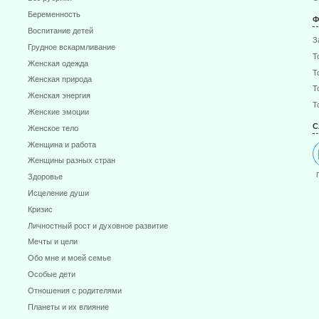
Беременность
Ф
Воспитание детей
З
Грудное вскармливание
Т
Женская одежда
Т
Женская природа
Т
Женская энергия
Т
Женские эмоции
С
Женское тело
Женщина и работа
Женщины разных стран
Здоровье
Исцеление души
Кризис
Личностный рост и духовное развитие
Мечты и цели
Обо мне и моей семье
Особые дети
Отношения с родителями
Планеты и их влияние