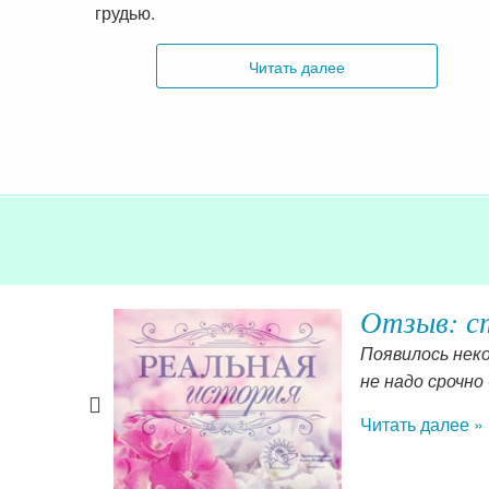
грудью.
Читать далее
Отзыв: ст
мать свое
Появилось нек
что это так.
не надо срочно
важнее чем
Читать далее »