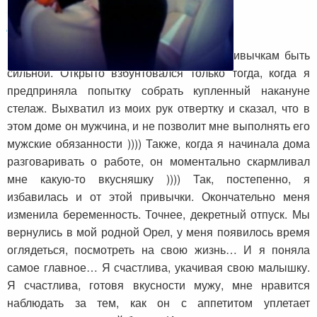
История преображения Натальи
Лощинской из г. Орел
Муж очень терпимо относился к моим привычкам быть
сильной. Открыто взбунтовался только тогда, когда я
предприняла попытку собрать купленный накануне
стелаж. Выхватил из моих рук отвертку и сказал, что в
этом доме он мужчина, и не позволит мне выполнять его
мужские обязанности )))) Также, когда я начинала дома
разговаривать о работе, он моментально скармливал
мне какую-то вкусняшку )))) Так, постепенно, я
избавилась и от этой привычки. Окончательно меня
изменила беременность. Точнее, декретный отпуск. Мы
вернулись в мой родной Орел, у меня появилось время
оглядеться, посмотреть на свою жизнь… И я поняла
самое главное… Я счастлива, укачивая свою малышку.
Я счастлива, готовя вкусности мужу, мне нравится
наблюдать за тем, как он с аппетитом уплетает