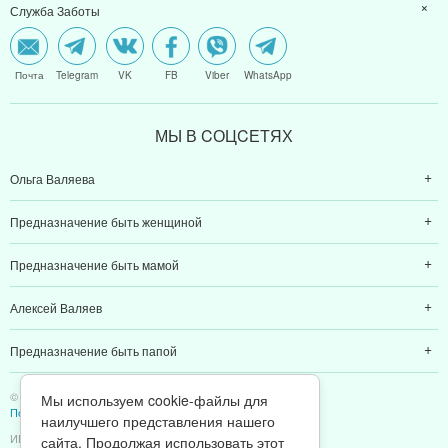
Служба Заботы
Почта
Telegram
VK
FB
Viber
WhatsApp
МЫ В CОЦCЕТЯХ
Ольга Валяева
Предназначение быть женщиной
Предназначение быть мамой
Алексей Валяев
Предназначение быть папой
© 2011-2026 Предназначение быть Женщиной
Мы используем cookie-файлы для
Политика конфиденциальности
наилучшего представления нашего
ИП Валяев А. В. | ИНН 380111808709
сайта. Продолжая использовать этот