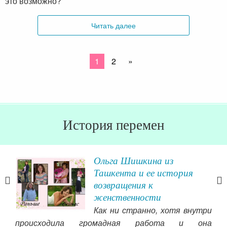
это возможно?
Читать далее
1
2
»
История перемен
Ольга Шишкина из
Ташкента и ее история
возвращения к
женственности
и не
Как ни странно, хотя внутри
то с
происходила громадная работа и она
то в