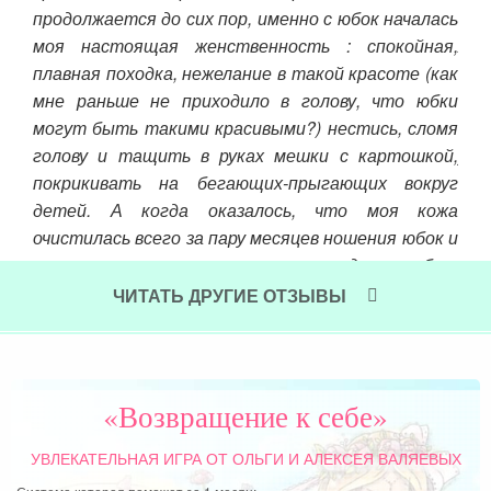
продолжается до сих пор, именно с юбок началась
дыш
моя настоящая женственность : спокойная,
А п
ого
плавная походка, нежелание в такой красоте (как
Вег
ека…
мне раньше не приходило в голову, что юбки
Рус
 что
могут быть такими красивыми?) нестись, сломя
теп
осто
голову и тащить в руках мешки с картошкой,
усп
ыт в
покрикивать на бегающих-прыгающих вокруг
рели
Чит
детей. А когда оказалось, что моя кожа
ет в
очистилась всего за пару месяцев ношения юбок и
стие
волосы перестали лезть – да вообще
ц ты
фантастика, как это возможно?
чень
ЧИТАТЬ ДРУГИЕ ОТЗЫВЫ
Читать далее »
«Возвращение к себе»
УВЛЕКАТЕЛЬНАЯ ИГРА
ОТ ОЛЬГИ И АЛЕКСЕЯ ВАЛЯЕВЫХ