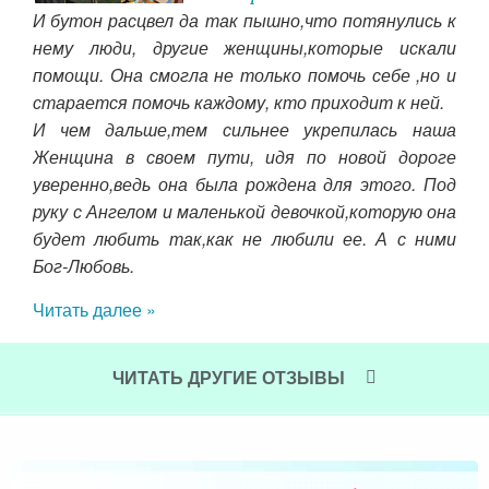
И бутон расцвел да так пышно,что потянулись к
 раз
нему люди, другие женщины,которые искали
оей
помощи. Она смогла не только помочь себе ,но и
мне
старается помочь каждому, кто приходит к ней.
но и
пол
И чем дальше,тем сильнее укрепилась наша
рит:
заб
Женщина в своем пути, идя по новой дороге
бой,
пла
уверенно,ведь она была рождена для этого. Под
ь и
чув
руку с Ангелом и маленькой девочкой,которую она
яла.
Чит
будет любить так,как не любили ее. А с ними
опой
Бог-Любовь.
Читать далее »
ЧИТАТЬ ДРУГИЕ ОТЗЫВЫ