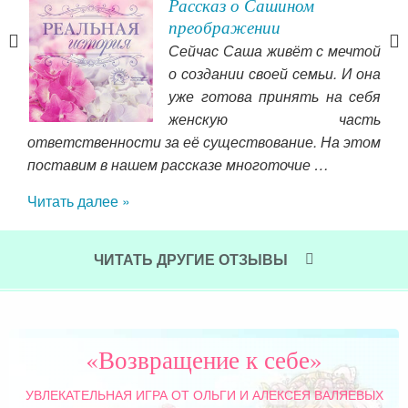
Рассказ о Сашином
преображении
а и
Сейчас Саша живёт с мечтой
ний.
о создании своей семьи. И она
ния
уже готова принять на себя
ас.
женскую часть
ый и
ответственности за её существование. На этом
скую
поставим в нашем рассказе многоточие …
отом
Читать далее »
заб
но 
Как
ЧИТАТЬ ДРУГИЕ ОТЗЫВЫ
пе
дов
тол
сов
«Возвращение к себе»
зам
сто
УВЛЕКАТЕЛЬНАЯ ИГРА
ОТ ОЛЬГИ И АЛЕКСЕЯ ВАЛЯЕВЫХ