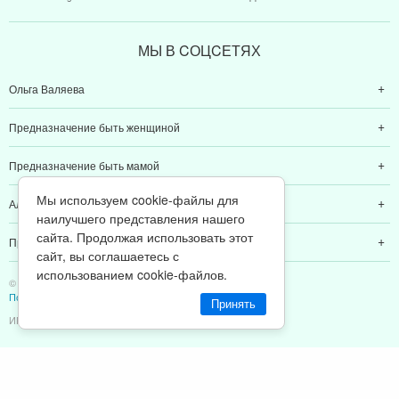
МЫ В CОЦCЕТЯХ
Ольга Валяева
Предназначение быть женщиной
Предназначение быть мамой
Мы используем cookie-файлы для
Алексей Валяев
наилучшего представления нашего
сайта. Продолжая использовать этот
Предназначение быть папой
сайт, вы соглашаетесь с
использованием cookie-файлов.
© 2011-2026 Предназначение быть Женщиной
Политика конфиденциальности
Принять
ИП Валяев А. В. | ИНН 380111808709