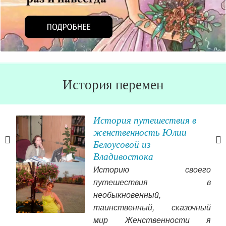
История перемен
ы
История путешествия в
женственность Юлии
Белоусовой из
 не
Владивостока
все
Историю своего
асто
путешествия в
вить
необыкновенный,
чала
кар
таинственный, сказочный
ы и
и т
мир Женственности я