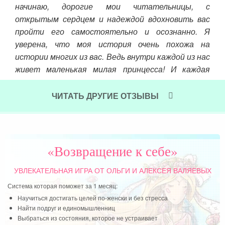
Чит
начинаю, дорогие мои читательницы, с
меня
открытым сердцем и надеждой вдохновить вас
а не
пройти его самостоятельно и осознанно. Я
вали
уверена, что моя история очень похожа на
о не
истории многих из вас. Ведь внутри каждой из нас
мужа
живет маленькая милая принцесса! И каждая
м и
принцесса…
т по
 Они
ЧИТАТЬ ДРУГИЕ ОТЗЫВЫ
Читать далее »
 или
«Возвращение к себе»
УВЛЕКАТЕЛЬНАЯ ИГРА
ОТ ОЛЬГИ И АЛЕКСЕЯ ВАЛЯЕВЫХ
Система которая поможет за 1 месяц:
Научиться достигать целей по-женски и без стресса
Найти подруг и единомышленниц
Выбраться из состояния, которое не устраивает