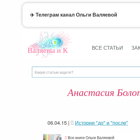
✈️ Телеграм канал Ольги Валяевой
ВСЕ СТАТЬИ
ЗА
Валяевы и К
Анастасия Болот
06.04.15
|
Истории "до" и "после"
Все книги Ольги Валяевой