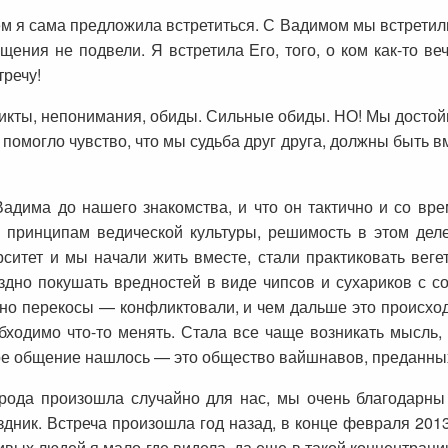
м я сама предложила встретиться. С Вадимом мы встретилис
щения не подвели. Я встретила Его, того, о ком как-то в
тречу!
ликты, непонимания, обиды. Сильные обиды. НО! Мы достой
помогло чувство, что мы судьба друг друга, должны быть вм
Вадима до нашего знакомства, и что он тактично и со в
о принципам ведической культуры, решимость в этом дел
ситет и мы начали жить вместе, стали практиковать веге
оздно покушать вредностей в виде чипсов и сухариков с 
чно перекосы — конфликтовали, и чем дальше это происхо
обходимо что-то менять. Стала все чаще возникать мысль
ое общение нашлось — это общество вайшнавов, преданных
ода произошла случайно для нас, мы очень благодарны з
аздник. Встреча произошла год назад, в конце февраля 201
ивых людей я мало где видела, да еще в такой концентрации