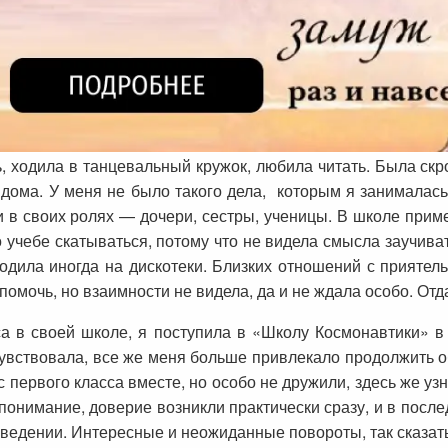
ь, ходила в танцевальный кружок, любила читать. Была скро
дома. У меня не было такого дела, которым я занималась
 в своих ролях — дочери, сестры, ученицы. В школе прим
о учебе скатываться, потому что не видела смысла заучиват
одила иногда на дискотеки. Близких отношений с приятел
омочь, но взаимности не видела, да и не ждала особо. Отд
сса в своей школе, я поступила в «Школу Космонавтики» в
увствовала, все же меня больше привлекало продолжить о
с первого класса вместе, но особо не дружили, здесь же уз
 понимание, доверие возникли практически сразу, и в посл
аведении. Интересные и неожиданные повороты, так сказать