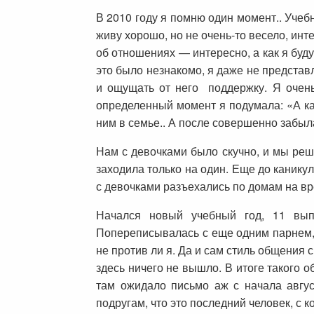
В 2010 году я помню один момент.. Учеб
живу хорошо, но не очень-то весело, ин
об отношениях — интересно, а как я буд
это было незнакомо, я даже не представл
и ощущать от него поддержку. Я очень
определенный момент я подумала: «А как
ним в семье.. А после совершенно забыл
Нам с девочками было скучно, и мы реши
заходила только на один. Еще до канику
с девочками разъехались по домам на вр
Начался новый учебный год, 11 выпу
Попереписывалась с еще одним парнем, 
не против ли я. Да и сам стиль общения
здесь ничего не вышло. В итоге такого 
там ожидало письмо аж с начала авгус
подругам, что это последний человек, с 