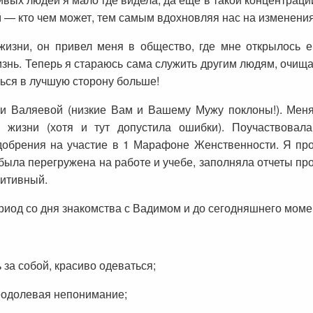
 — кто чем может, тем самым вдохновляя нас на изменения
жизни, он привел меня в общество, где мне открылось 
знь. Теперь я стараюсь сама служить другим людям, очищая
ться в лучшую сторону больше!
ги Валяевой (низкие Вам и Вашему Мужу поклоны!). Меня 
в жизни (хотя и тут допустила ошибки). Поучаствовал
добрения на участие в 1 Марафоне Женственности. Я прош
. была перегружена на работе и учебе, заполняла отчеты пр
зитивный.
ериод со дня знакомства с Вадимом и до сегодняшнего моме
за собой, красиво одеваться;
еодолевая непонимание;