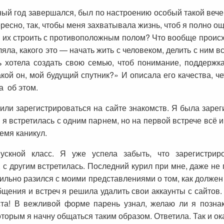
ный год завершался, был по настроению особый такой вечер
тересно, так, чтобы меня захватывала жизнь, чтоб я полно 
у их строить с противоположным полом? Что вообще происх
яла, какого это — начать жить с человеком, делить с ним в
 хотела создать свою семью, чтоб понимание, поддержка
ой он, мой будущий спутник?» И описала его качества, че
а об этом.
ли зарегистрироваться на сайте знакомств. Я была зарег
л я встретилась с одним парнем, но на первой встрече всё 
емя каникул.
скной класс. Я уже успела забыть, что зарегистриро
с другим встретилась. Последний курил при мне, даже не
 сильно разился с моими представлениями о том, как должен
общения и встреч я решила удалить свои аккаунты с сайтов.
та! В вежливой форме парень узнал, желаю ли я позна
которым я начну общаться таким образом. Ответила. Так и 