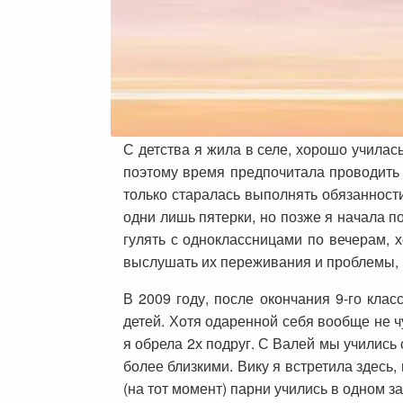
С детства я жила в селе, хорошо училас
поэтому время предпочитала проводить 
только старалась выполнять обязанности
одни лишь пятерки, но позже я начала п
гулять с одноклассницами по вечерам, х
выслушать их переживания и проблемы, п
В 2009 году, после окончания 9-го кла
детей. Хотя одаренной себя вообще не ч
я обрела 2х подруг. С Валей мы учились 
более близкими. Вику я встретила здесь,
(на тот момент) парни учились в одном з