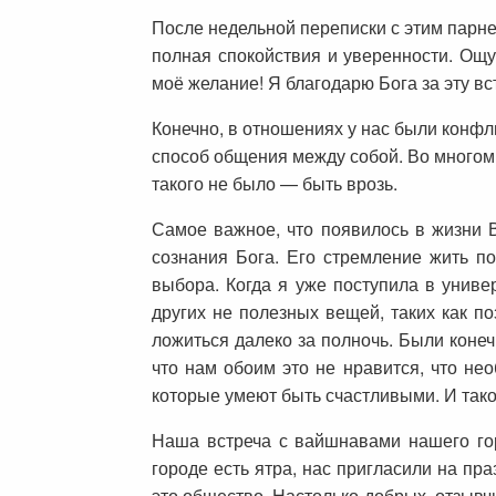
После недельной переписки с этим парне
полная спокойствия и уверенности. Ощу
моё желание! Я благодарю Бога за эту вс
Конечно, в отношениях у нас были конф
способ общения между собой. Во многом 
такого не было — быть врозь.
Самое важное, что появилось в жизни 
сознания Бога. Его стремление жить п
выбора. Когда я уже поступила в универ
других не полезных вещей, таких как п
ложиться далеко за полночь. Были коне
что нам обоим это не нравится, что не
которые умеют быть счастливыми. И так
Наша встреча с вайшнавами нашего гор
городе есть ятра, нас пригласили на пр
это общество. Настолько добрых, отзывч