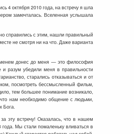
ь 4 октября 2010 года, на встречу я шла
ечером замечталась. Вселенная услышала
но справились с этим, нашли правильный
есте не смотря ни на что. Даже варианта
ременем донес до меня — это философия
е и разум убедили меня в правильности
тарианство, старались отказываться и от
соком, посмотреть бессмысленный фильм,
дило, тем большее понимание возникало,
, что нам необходимо общение с людьми,
 Бога.
а эту встречу! Оказалась, что в нашем
3 года. Мы стали помаленьку вливаться в
:) Каждый старается работать над собой,