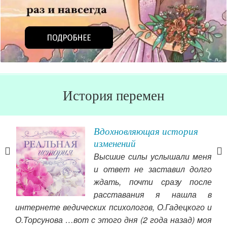
История перемен
ии
Вдохновляющая история
изменений
муж,
Высшие силы услышали меня
р к
и ответ не заставил долго
г, я
ждать, почти сразу после
щей
расставания я нашла в
й и
интернете ведических психологов, О.Гадецкого и
оего
О.Торсунова …вот с этого дня (2 года назад) моя
Хотя