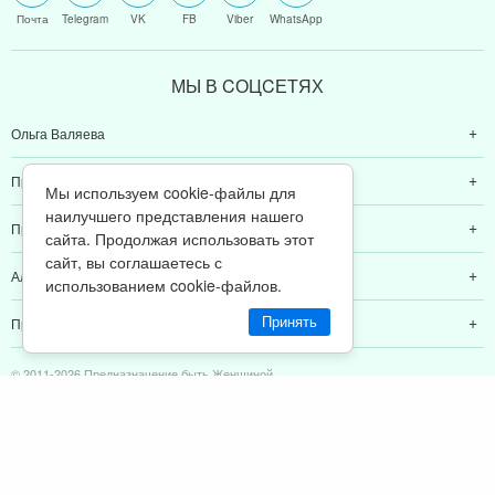
Почта
Telegram
VK
FB
Viber
WhatsApp
МЫ В CОЦCЕТЯХ
Ольга Валяева
Предназначение быть женщиной
Мы используем cookie-файлы для
наилучшего представления нашего
Предназначение быть мамой
сайта. Продолжая использовать этот
сайт, вы соглашаетесь с
Алексей Валяев
использованием cookie-файлов.
Принять
Предназначение быть папой
© 2011-2026 Предназначение быть Женщиной
Политика конфиденциальности
ИП Валяев А. В. | ИНН 380111808709