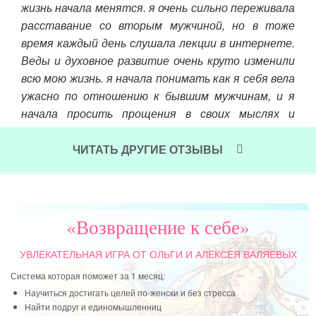
жизнь начала менятся. я очень сильно переживала
того
пер
расставание со вторым мужчиной, но в тоже
под
время каждый день слушала лекции в интернете.
на
Веды и духовное развитие очень круто изменили
нед
всю мою жизнь. я начала понимать как я себя вела
гов
ужасно по отношению к бывшим мужчинам, и я
спа
начала просить прощения в своих мыслях и
про
раскаиватся перед Богом. я часто молилась и
уча
плакала.
ЧИТАТЬ ДРУГИЕ ОТЗЫВЫ
рас
Читать далее »
уча
вот
не
«Возвращение к себе»
еди
УВЛЕКАТЕЛЬНАЯ ИГРА
ОТ ОЛЬГИ И АЛЕКСЕЯ ВАЛЯЕВЫХ
Чит
Система которая поможет за 1 месяц:
Научиться достигать целей по-женски и без стресса
Найти подруг и единомышленниц