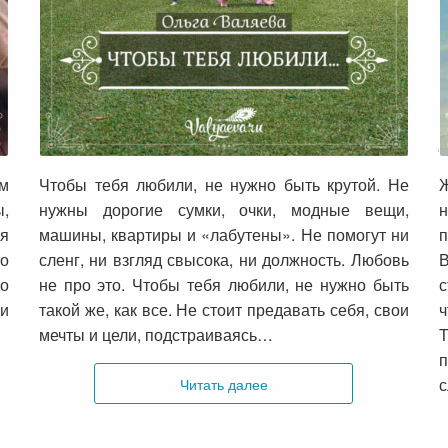
Чтобы тебя любили…
м
Чтобы тебя любили, не нужно быть крутой. Не
Ж
ы,
нужны дорогие сумки, очки, модные вещи,
н
ая
машины, квартиры и «лабутены». Не помогут ни
но
сленг, ни взгляд свысока, ни должность. Любовь
В
но
не про это. Чтобы тебя любили, не нужно быть
с
ии
такой же, как все. Не стоит предавать себя, свои
ч
мечты и цели, подстраиваясь…
Читать далее