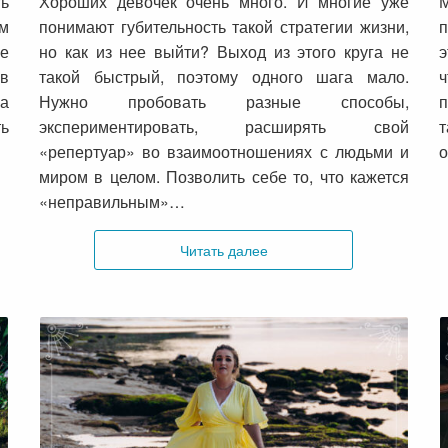
ть
Хороших девочек очень много. И многие уже
М
ем
понимают губительность такой стратегии жизни,
п
ое
но как из нее выйти? Выход из этого круга не
э
 в
такой быстрый, поэтому одного шага мало.
а
Нужно пробовать разные способы,
п
ть
экспериментировать, расширять свой
«репертуар» во взаимоотношениях с людьми и
миром в целом. Позволить себе то, что кажется
«неправильным»…
Читать далее