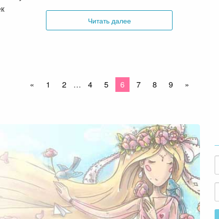
к
Читать далее
«
1
2
…
4
5
6
7
8
9
»