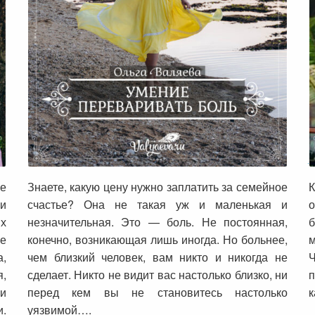
Умение переваривать боль
не
Знаете, какую цену нужно заплатить за семейное
К
и
счастье? Она не такая уж и маленькая и
х
незначительная. Это — боль. Не постоянная,
б
не
конечно, возникающая лишь иногда. Но больнее,
м
,
чем близкий человек, вам никто и никогда не
,
сделает. Никто не видит вас настолько близко, ни
п
и
перед кем вы не становитесь настолько
к
.
уязвимой….