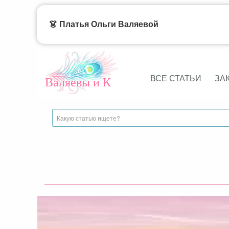
👗 Платья Ольги Валяевой
ВСЕ СТАТЬИ
ЗА
Валяевы и К