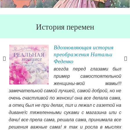
История перемен
и
Вдохновляющая история
преображения Натальи
Феденко
ть у
всегда перед глазами был
ига,
пример самостоятельной
рую
женщины-мой мамы!!!
ать
замечательной самой лучшей, самой доброй, но не
вас
е от
очень счастливой по женски! она все делала сама,
Чит
тся,
а отец был не при делах, пил и лежал с газетой на
без
диване!с тяжеленными суками с магазина или с
азом
дачи! все прела сама, решала сама, принимала все
юсь
решения важные сама! я так и росла в мыслях