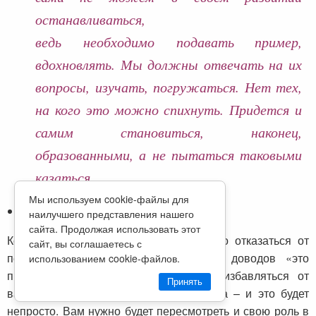
останавливаться,
ведь необходимо подавать пример,
вдохновлять. Мы должны отвечать на их
вопросы, изучать, погружаться. Нет тех,
на кого это можно спихнуть. Придется и
самим становиться, наконец,
образованными, а не пытаться таковыми
казаться.
Мы используем cookie-файлы для
Сменить свои приоритеты.
наилучшего представления нашего
сайта. Продолжая использовать этот
Когда вы сами учите детей, вам нужно отказаться от
сайт, вы соглашаетесь с
перфекционизма, гонки за оценками, доводов «это
использованием cookie-файлов.
просто надо и все». Вам придется избавляться от
Принять
вашего собственного школьного багажа – и это будет
непросто. Вам нужно будет пересмотреть и свою роль в