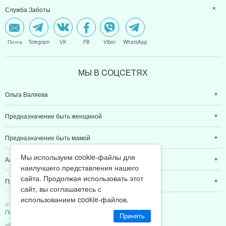
Служба Заботы
Почта
Telegram
VK
FB
Viber
WhatsApp
МЫ В CОЦCЕТЯХ
Ольга Валяева
Предназначение быть женщиной
Предназначение быть мамой
Мы используем cookie-файлы для
Алексей Валяев
наилучшего представления нашего
сайта. Продолжая использовать этот
Предназначение быть папой
сайт, вы соглашаетесь с
использованием cookie-файлов.
© 2011-2026 Предназначение быть Женщиной
Политика конфиденциальности
Принять
ИП Валяев А. В. | ИНН 380111808709