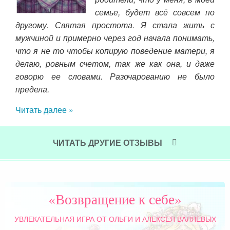
и и
семье, будет всё совсем по
юбой
вто
другому. Святая простота. Я стала жить с
льге
флю
мужчиной и примерно через год начала понимать,
амая
доч
что я не то чтобы копирую поведение матери, я
я)))
смы
делаю, ровным счетом, так же как она, и даже
т не
пыт
говорю ее словами. Разочарованию не было
бука
кни
предела.
ится
Чит
Читать далее »
ЧИТАТЬ ДРУГИЕ ОТЗЫВЫ
«Возвращение к себе»
УВЛЕКАТЕЛЬНАЯ ИГРА
ОТ ОЛЬГИ И АЛЕКСЕЯ ВАЛЯЕВЫХ