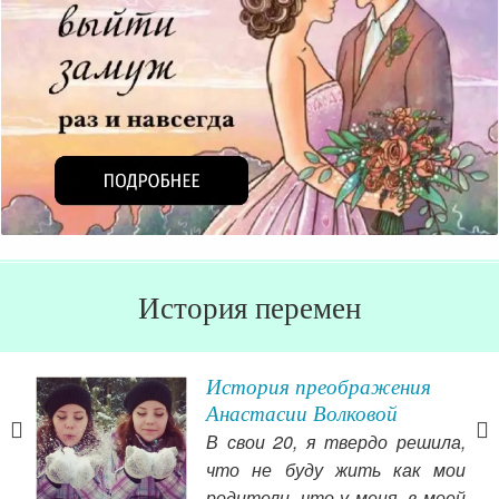
История перемен
во
История преображения
т
Анастасии Волковой
В свои 20, я твердо решила,
ной
что не буду жить как мои
, с
родители, что у меня, в моей