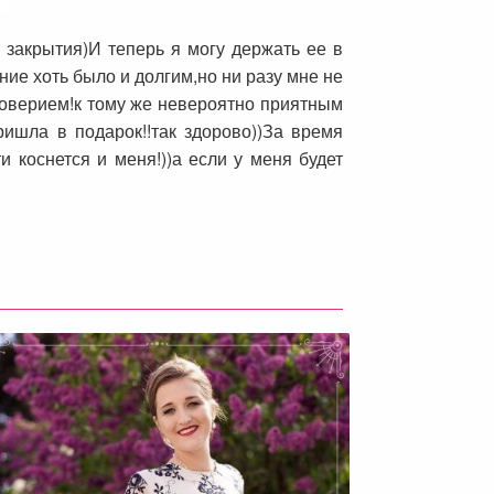
о закрытия)И теперь я могу держать ее в
ние хоть было и долгим,но ни разу мне не
доверием!к тому же невероятно приятным
ришла в подарок!!так здорово))За время
 коснется и меня!))а если у меня будет