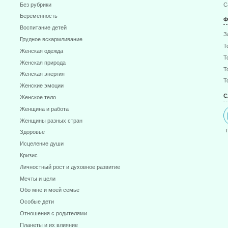
Без рубрики
С
Беременность
Ф
Воспитание детей
З
Грудное вскармливание
Т
Женская одежда
Т
Женская природа
Т
Женская энергия
Т
Женские эмоции
С
Женское тело
Женщина и работа
Женщины разных стран
Здоровье
Исцеление души
Кризис
Личностный рост и духовное развитие
Мечты и цели
Обо мне и моей семье
Особые дети
Отношения с родителями
Планеты и их влияние