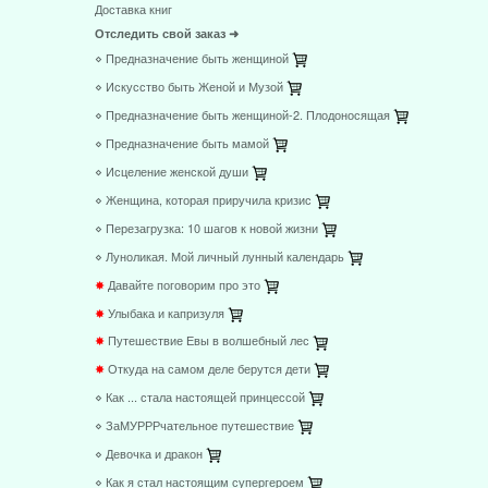
Доставка книг
Отследить свой заказ ➜
⋄ Предназначение быть женщиной
⋄ Искусство быть Женой и Музой
⋄ Предназначение быть женщиной-2. Плодоносящая
⋄ Предназначение быть мамой
⋄ Исцеление женской души
⋄ Женщина, которая приручила кризис
⋄ Перезагрузка: 10 шагов к новой жизни
⋄ Луноликая. Мой личный лунный календарь
✸
Давайте поговорим про это
✸
Улыбака и капризуля
✸
Путешествие Евы в волшебный лес
✸
Откуда на самом деле берутся дети
⋄ Как ... стала настоящей принцессой
⋄ ЗаМУРРРчательное путешествие
⋄ Девочка и дракон
⋄ Как я стал настоящим супергероем