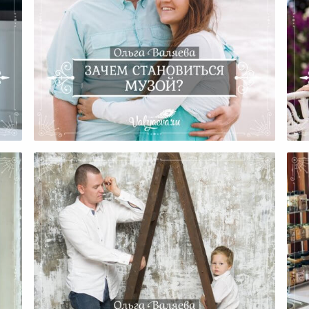
о
Зачем Становиться Музой?