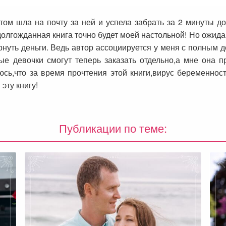
петом шла на почту за ней и успела забрать за 2 минуты д
долгожданная книга точно будет моей настольной! Но ожида
рнуть деньги. Ведь автор ассоциируется у меня с полным 
е девочки смогут теперь заказать отдельно,а мне она п
ь,что за время прочтения этой книги,вирус беременности
эту книгу!
Публикации по теме: