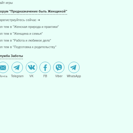
айт игры
орум "Предназначение быть Женщиной"
арегистриуйтесь сейчас ➜
оп тем в "Женская природа и практики"
оп тем в "Женщина и семья"
оп тем в "Работа и любимое дело"
оп тем в "Подготовка к родительству"
лужба Заботы
Почта
Telegram
VK
FB
Viber
WhatsApp