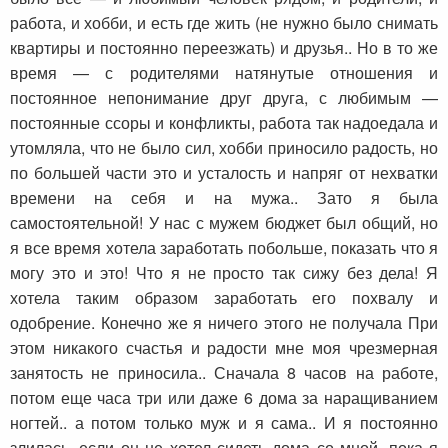
работа, и хобби, и есть где жить (не нужно было снимать
квартиры и постоянно переезжать) и друзья.. Но в то же
время — с родителями натянутые отношения и
постоянное непонимание друг друга, с любимым —
постоянные ссоры и конфликты, работа так надоедала и
утомляла, что не было сил, хобби приносило радость, но
по большей части это и усталость и напряг от нехватки
времени на себя и на мужа.. Зато я была
самостоятельной! У нас с мужем бюджет был общий, но
я все время хотела заработать побольше, показать что я
могу это и это! Что я не просто так сижу без дела! Я
хотела таким образом заработать его похвалу и
одобрение. Конечно же я ничего этого не получала При
этом никакого счастья и радости мне моя чрезмерная
занятость не приносила.. Сначала 8 часов на работе,
потом еще часа три или даже 6 дома за наращиванием
ногтей.. а потом только муж и я сама.. И я постоянно
злилась, если он не хотел сидеть дома со мной, пока я