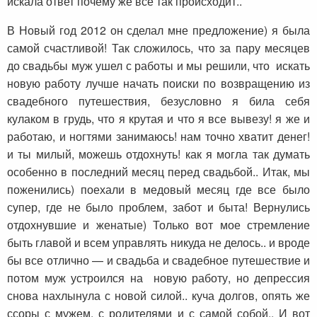
искала ответ почему же все так происходит..
В Новый год 2012 он сделал мне предложение) я была
самой счастливой! Так сложилось, что за пару месяцев
до свадьбы муж ушел с работы и мы решили, что искать
новую работу лучше начать поиски по возвращению из
свадебного путешествия, безусловно я била себя
кулаком в грудь, что я крутая и что я все вывезу! я же и
работаю, и ногтями занимаюсь! нам точно хватит денег!
и ты милый, можешь отдохнуть! как я могла так думать
особенно в последний месяц перед свадьбой.. Итак, мы
поженились) поехали в медовый месяц где все было
супер, где не было проблем, забот и быта! Вернулись
отдохнувшие и женатые) Только вот мое стремление
быть главой и всем управлять никуда не делось.. и вроде
бы все отлично — и свадьба и свадебное путешествие и
потом муж устроился на новую работу, но депрессия
снова нахлынула с новой силой.. куча долгов, опять же
ссоры с мужем, с родителями и с самой собой.. И вот