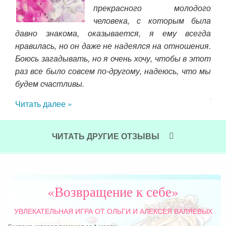
ние,
прекрасного молодого
да я
человека, с которым была
ужно
давно знакома, оказывается, я ему всегда
ком
е не
нравилась, но он даже не надеялся на отношения.
ста
Боюсь загадывать, но я очень хочу, чтобы в этот
дае
раз все было совсем по-другому, надеюсь, что мы
Ино
ния,
будем счастливы.
жен
ние,
лет
Читать далее »
 из
бы
кому
пон
осо
ЧИТАТЬ ДРУГИЕ ОТЗЫВЫ
Чит
«Возвращение к себе»
УВЛЕКАТЕЛЬНАЯ ИГРА
ОТ ОЛЬГИ И АЛЕКСЕЯ ВАЛЯЕВЫХ