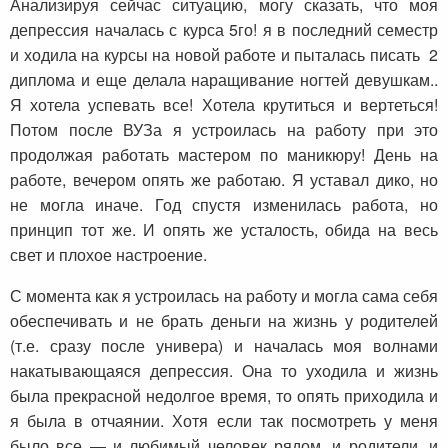
Анализируя сейчас ситуацию, могу сказать, что моя
депрессия началась с курса 5го! я в последний семестр
и ходила на курсы на новой работе и пыталась писать 2
диплома и еще делала наращивание ногтей девушкам..
Я хотела успевать все! Хотела крутиться и вертеться!
Потом после ВУЗа я устроилась на работу при это
продолжая работать мастером по маникюру! День на
работе, вечером опять же работаю. Я уставал дико, но
не могла иначе. Год спустя изменилась работа, но
принцип тот же. И опять же усталость, обида на весь
свет и плохое настроение.
С момента как я устроилась на работу и могла сама себя
обеспечивать и не брать деньги на жизнь у родителей
(т.е. сразу после универа) и началась моя волнами
накатывающаяся депрессия. Она то уходила и жизнь
была прекрасной недолгое время, то опять приходила и
я была в отчаянии. Хотя если так посмотреть у меня
было все — и любимый человек рядом, и родители, и