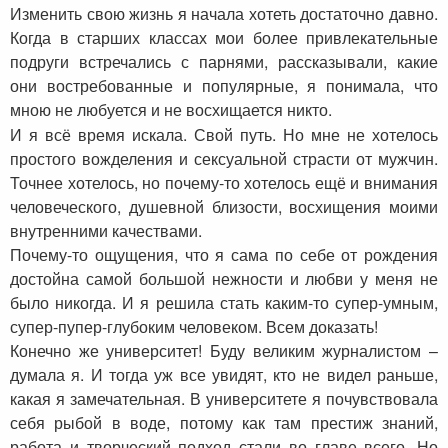
Изменить свою жизнь я начала хотеть достаточно давно.
Когда в старших классах мои более привлекательные
подруги встречались с парнями, рассказывали, какие
они востребованные и популярные, я понимала, что
мною не любуется и не восхищается никто.
И я всё время искала. Свой путь. Но мне не хотелось
простого вожделения и сексуальной страсти от мужчин.
Точнее хотелось, но почему-то хотелось ещё и внимания
человеческого, душевной близости, восхищения моими
внутренними качествами.
Почему-то ощущения, что я сама по себе от рождения
достойна самой большой нежности и любви у меня не
было никогда. И я решила стать каким-то супер-умным,
супер-пупер-глубоким человеком. Всем доказать!
Конечно же университет! Буду великим журналистом –
думала я. И тогда уж все увидят, кто не видел раньше,
какая я замечательная. В университете я почувствовала
себя рыбой в воде, потому как там престиж знаний,
работа и творческий подход стали во главе всего. Но