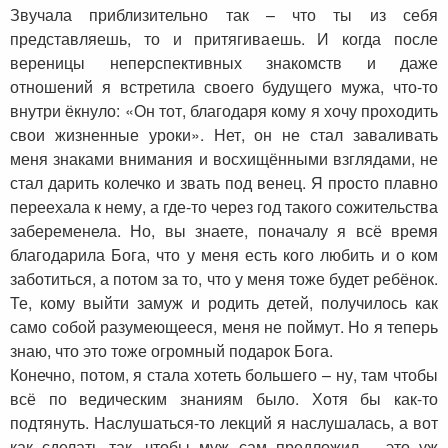
Звучала приблизительно так – что ты из себя
представляешь, то и притягиваешь. И когда после
вереницы неперспективных знакомств и даже
отношений я встретила своего будущего мужа, что-то
внутри ёкнуло: «Он тот, благодаря кому я хочу проходить
свои жизненные уроки». Нет, он не стал заваливать
меня знаками внимания и восхищёнными взглядами, не
стал дарить колечко и звать под венец. Я просто плавно
переехала к нему, а где-то через год такого сожительства
забеременела. Но, вы знаете, поначалу я всё время
благодарила Бога, что у меня есть кого любить и о ком
заботиться, а потом за то, что у меня тоже будет ребёнок.
Те, кому выйти замуж и родить детей, получилось как
само собой разумеющееся, меня не поймут. Но я теперь
знаю, что это тоже огромный подарок Бога.
Конечно, потом, я стала хотеть большего – ну, там чтобы
всё по ведическим знаниям было. Хотя бы как-то
подтянуть. Наслушаться-то лекций я наслушалась, а вот
как сделать так, чтобы муж сам предложил – это уж