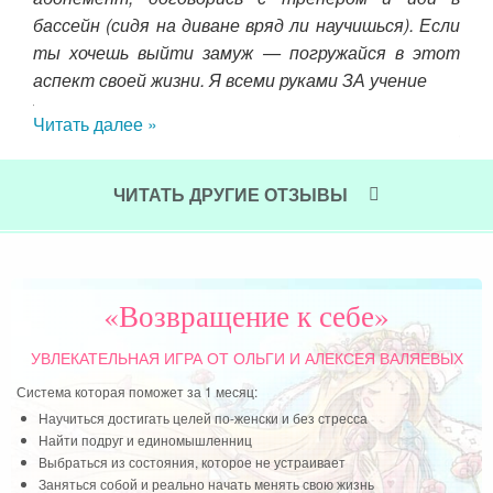
пра
. Я
бассейн (сидя на диване вряд ли научишься). Если
то
ебя
ты хочешь выйти замуж — погружайся в этот
обя
атьи
аспект своей жизни. Я всеми руками ЗА учение
бла
ычку
Читать далее »
— з
 и с
и за
Чит
муж,
ЧИТАТЬ ДРУГИЕ ОТЗЫВЫ
факт
«без
была
«Возвращение к себе»
УВЛЕКАТЕЛЬНАЯ ИГРА
ОТ ОЛЬГИ И АЛЕКСЕЯ ВАЛЯЕВЫХ
Система которая поможет за 1 месяц:
Научиться достигать целей по-женски и без стресса
Найти подруг и единомышленниц
Выбраться из состояния, которое не устраивает
Заняться собой и реально начать менять свою жизнь