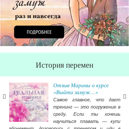
История перемен
лины
Отзыв Марины о курсе
«Выйти замуж…»
тву
Самое главное, что дает
аших
тренинг — это погружение в
таки
среду. Если ты хочешь
оего
научиться плавать — купи
чис
 его
абонемент, договорись с тренером и иди в