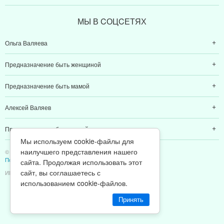
МЫ В CОЦCЕТЯХ
Ольга Валяева
Предназначение быть женщиной
Предназначение быть мамой
Алексей Валяев
Предназначение быть папой
Мы используем cookie-файлы для
наилучшего представления нашего
© 2011-2026 Предназначение быть Женщиной
Политика конфиденциальности
сайта. Продолжая использовать этот
сайт, вы соглашаетесь с
ИП Валяев А. В. | ИНН 380111808709
использованием cookie-файлов.
Принять