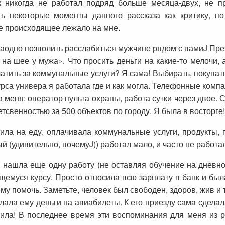
ек никогда не работал подряд больше месяца-двух, не
 некоторые моменты данного рассказа как критику, по
се происходящее лежало на мне.
 заодно позволить расслабиться мужчине рядом с вамиJ Преж
на шее у мужа». Что просить деньги на какие-то мелочи, 
тить за коммунальные услуги? Я сама! Выбирать, покупат
курса универа я работала где и как могла. Телефонные комп
 меня: оператор пульта охраны, работа сутки через двое. С
тсвенностью за 500 объектов по городу. Я была в восторге!
ила на еду, оплачивала коммунальные услуги, продукты, п
рый (удивительно, почемуJ)) работал мало, и часто не работ
 я нашла еще одну работу (не оставляя обучение на дневн
емуся курсу. Просто относила всю зарплату в банк и был
у помочь. Заметьте, человек был свободен, здоров, жив и т
слала ему деньги на авиабилеты. К его приезду сама сделал
еила! В последнее время эти воспоминания для меня из р