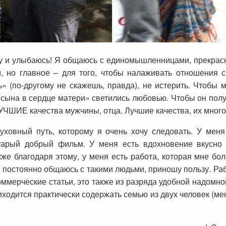
шу и улыбаюсь! Я общаюсь с единомышленницами, прекра
 но главное – для того, чтобы налаживать отношения с
 (по-другому не скажешь, правда), не истерить. Чтобы м
 сына в сердце матери» светились любовью. Чтобы он пол
УЧШИЕ качества мужчины, отца. Лучшие качества, их много
уховный путь, которому я очень хочу следовать. У меня
арый добрый фильм. У меня есть вдохновение вкусно 
акже благодаря этому, у меня есть работа, которая мне бо
 постоянно общаюсь с такими людьми, приношу пользу. Рабо
коммерческие статьи, это также из разряда удобной надомно
риходится практически содержать семью из двух человек (ме