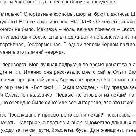
о и смешно мое тогдашнее состояние и поведение.
лючительно? Спортивные костюмы, шорты, брюки, джинсы. Шт
тук стоJ На все случаи жизни. НИ ОДНОГО летнего сарафан
кного) не было. Макияжа – ноль, вечная прическа – хвост
я купила одни серые штаны под живот и не вылезала из н
спортивная, бесформенная. В одном теплом черном пальто 
 сменить этот зимний «наряд».
ся переворот! Моя лучшая подруга в то время работала в 
кции и т.п. Именно она рассказала мне о сайте Ольги Ва
в один прекрасный день, Аленка не пришла бы ко мне с но
это ощущение: «Вот оно!», «Какая молодец», «Ну правда ве
и Олега Геннадьевича. Первые же отрывки из лекций на
 но очевидно было одно: мне все интересно, все это надо!
мы. Прослушано и просмотрено сотни лекций, некоторые – 
 начать. Наверное, с платьев и юбок. Множество длинных ю
 уходу за телом, духи, браслеты, бусы. Для женщины, изн