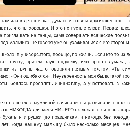
получила в детстве, как, думаю, и тысячи других женщин –
азывать, что ты хорошая. И это не пустые слова. Первая шк
а приглашать на танцы, сама совершать всяческие подвиг
ляда мальчика, не говоря уже об ухаживаниях с его стороны
школе, в университете, вообще, по жизни. Если кто-то из д
ак: шутку, причем злую подколку, или просто думала,
чонки из группы часто говорили прямым текстом: «Ты си
одно: «Они ошибаются». Неуверенность моя была такой гром
еты, боялась проявлять инициативу, а участвовать в как
ые отношения с мужчиной начинались и развивались прост
то он НИКОГДА для меня НИЧЕГО не делал, но я и не «пар
букеты и игрушки (по праздникам, и никогда без повода)
 5 лет, когда нашему малышу было несколько месяцев, м