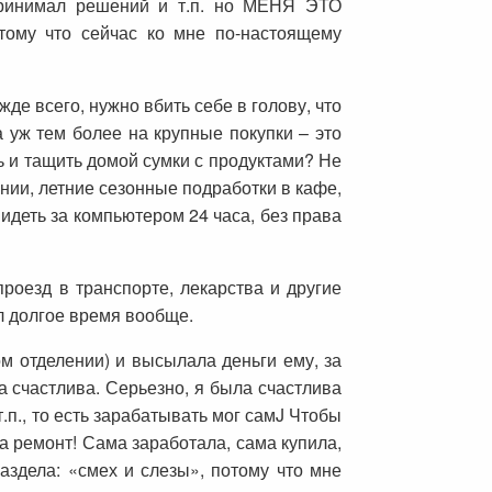
 принимал решений и т.п. но МЕНЯ ЭТО
тому что сейчас ко мне по-настоящему
де всего, нужно вбить себе в голову, что
а уж тем более на крупные покупки – это
ь и тащить домой сумки с продуктами? Не
ании, летние сезонные подработки в кафе,
идеть за компьютером 24 часа, без права
роезд в транспорте, лекарства и другие
ал долгое время вообще.
ом отделении) и высылала деньги ему, за
а счастлива. Серьезно, я была счастлива
.п., то есть зарабатывать мог самJ Чтобы
а ремонт! Сама заработала, сама купила,
аздела: «смех и слезы», потому что мне