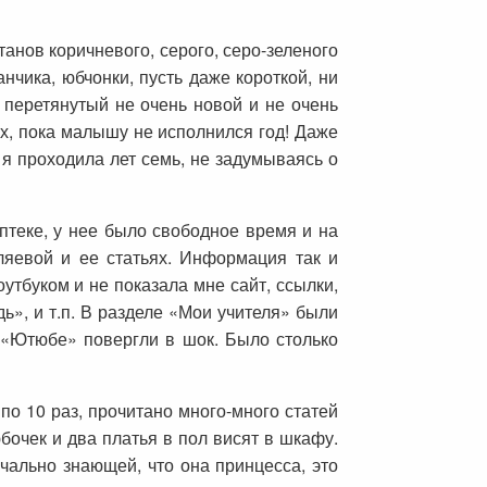
анов коричневого, серого, серо-зеленого
чика, юбчонки, пусть даже короткой, ни
, перетянутый не очень новой и не очень
их, пока малышу не исполнился год! Даже
я проходила лет семь, не задумываясь о
аптеке, у нее было свободное время и на
ляевой и ее статьях. Информация так и
утбуком и не показала мне сайт, ссылки,
дь», и т.п. В разделе «Мои учителя» были
 «Ютюбе» повергли в шок. Было столько
по 10 раз, прочитано много-много статей
бочек и два платья в пол висят в шкафу.
ачально знающей, что она принцесса, это