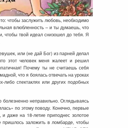
 это: чтобы заслужить любовь, необходимо
ольная влюбленность – и ты думаешь, что
и, чтобы твой идеал снизошел до тебя. Я
.
евушек, или (не дай Бог) из парней делал
 что этот человек меня жалеет и решил
мпатичная! Почему ты не считаешь себя
адной, что я боялась отвечать на уроках
их-либо спектаклях или других подобных
о болезненно неправильно. Оглядываясь
илась» по этому поводу. Конечно, первые
, и даже на 18-летие приподнес золотое
не пришлось заложить в ломбарде, чтобы