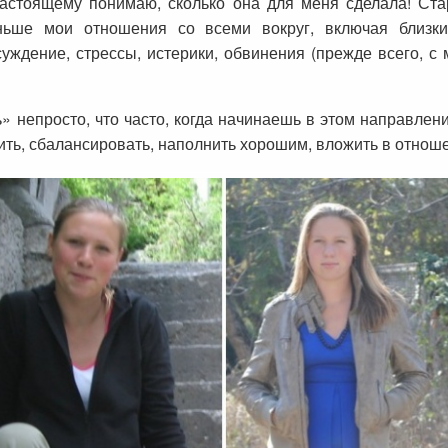
астоящему понимаю, сколько она для меня сделала! Ст
ьше мои отношения со всеми вокруг, включая близки
уждение, стрессы, истерики, обвинения (прежде всего, с 
ь» непросто, что часто, когда начинаешь в этом направлени
дить, сбалансировать, наполнить хорошим, вложить в отноше