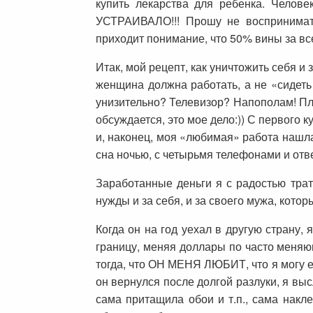
купить лекарства для ребенка. Челов
УСТРАИВАЛО!!! Прошу не воспринимать
приходит понимание, что 50% вины за в
Итак, мой рецепт, как уничтожить себя и
женщина должна работать, а не «сидеть 
унизительно? Телевизор? Напополам! Пла
обсуждается, это мое дело:)) С первого 
и, наконец, моя «любимая» работа нашла
сна ночью, с четырьмя телефонами и отве
Заработанные деньги я с радостью трат
нужды и за себя, и за своего мужа, кото
Когда он на год уехал в другую страну,
границу, меняя доллары по часто меняющ
тогда, что ОН МЕНЯ ЛЮБИТ, что я могу ем
он вернулся после долгой разлуки, я вы
сама притащила обои и т.п., сама накл