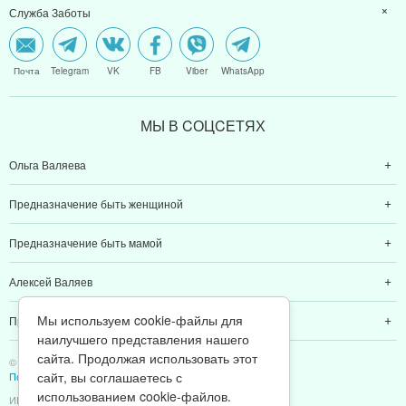
Служба Заботы
Почта
Telegram
VK
FB
Viber
WhatsApp
МЫ В CОЦCЕТЯХ
Ольга Валяева
Предназначение быть женщиной
Предназначение быть мамой
Алексей Валяев
Мы используем cookie-файлы для
Предназначение быть папой
наилучшего представления нашего
сайта. Продолжая использовать этот
© 2011-2026 Предназначение быть Женщиной
сайт, вы соглашаетесь с
Политика конфиденциальности
использованием cookie-файлов.
ИП Валяев А. В. | ИНН 380111808709