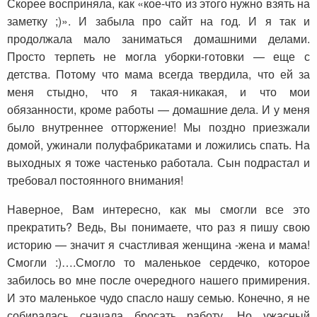
Скорее восприняла, как «кое-что из этого нужно взять на
заметку ;)». И забыла про сайт на год. И я так и
продолжала мало заниматься домашними делами.
Просто терпеть не могла уборки-готовки — еще с
детства. Потому что мама всегда твердила, что ей за
меня стыдно, что я такая-никакая, и что мои
обязанности, кроме работы — домашние дела. И у меня
было внутреннее отторжение! Мы поздно приезжали
домой, ужинали полуфабрикатами и ложились спать. На
выходных я тоже частенько работала. Сын подрастал и
требовал постоянного внимания!
Наверное, Вам интересно, как мы смогли все это
прекратить? Ведь, Вы понимаете, что раз я пишу свою
историю — значит я счастливая женщина -жена и мама!
Смогли :)….Смогло то маленькое сердечко, которое
забилось во мне после очередного нашего примирения.
И это маленькое чудо спасло нашу семью. Конечно, я не
собиралась сначала бросать работу. Но ужасный