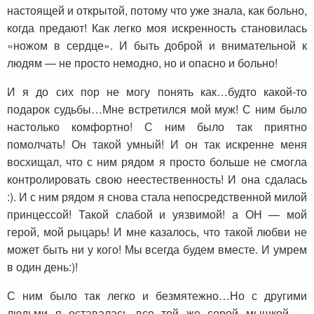
настоящей и открытой, потому что уже знала, как больно,
когда предают! Как легко моя искренность становилась
«ножом в сердце». И быть доброй и внимательной к
людям — не просто немодно, но и опасно и больно!
И я до сих пор не могу понять как…будто какой-то
подарок судьбы…Мне встретился мой муж! С ним было
настолько комфортно! С ним было так приятно
помолчать! Он такой умный! И он так искренне меня
восхищал, что с ним рядом я просто больше не смогла
контролировать свою неестественность! И она сдалась
:). И с ним рядом я снова стала непосредственной милой
принцессой! Такой слабой и уязвимой! а ОН — мой
герой, мой рыцарь! И мне казалось, что такой любви не
может быть ни у кого! Мы всегда будем вместе. И умрем
в один день:)!
С ним было так легко и безмятежно…Но с другими
людьми я оставалась все той же серой мышкой —