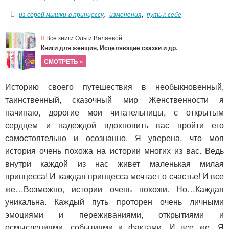
,
,
из серой мышки-в принцессу
изменения
путь к себе
Все книги Ольги Валяевой
Книги для женщин, Исцеляющие сказки и др.
СМОТРЕТЬ »
Историю своего путешествия в необыкновенный,
таинственный, сказочный мир Женственности я
начинаю, дорогие мои читательницы, с открытым
сердцем и надеждой вдохновить вас пройти его
самостоятельно и осознанно. Я уверена, что моя
история очень похожа на истории многих из вас. Ведь
внутри каждой из нас живет маленькая милая
принцесса! И каждая принцесса мечтает о счастье! И все
же…Возможно, истории очень похожи. Но…Каждая
уникальна. Каждый путь проторен очень личными
эмоциями и переживаниями, открытиями и
осмыслениями, событиями и фактами. И все же…Я