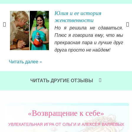
ой
Юлия и ее история
женственности
 не
Но я решила не сдаваться.
а в
Плюс я говорила ему, что мы
атьи
прекрасная пара и лучше друг
тала
друга просто не найдем!
 как
Читать далее »
 то,
ть с
вы и
ЧИТАТЬ ДРУГИЕ ОТЗЫВЫ
 это
го я
чну
етно
на 
«Возвращение к себе»
 все
Нар
отом
мес
УВЛЕКАТЕЛЬНАЯ ИГРА
ОТ ОЛЬГИ И АЛЕКСЕЯ ВАЛЯЕВЫХ
шли
всё