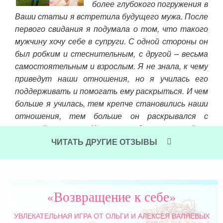
 что
более глубокого погружения в
авно
Ваши статьи я встретила будущего мужа. После
Отн
кой
первого свидания я подумала о том, что такого
люб
мужчину хочу себе в супруги. С одной стороны он
пос
был робким и стеснительным, с другой – весьма
бол
самостоятельным и взрослым. Я не знала, к чему
уже
приведут наши отношения, но я училась его
осв
поддерживать и помогать ему раскрыться. И чем
душ
больше я училась, тем крепче становились наши
обл
отношения, тем больше он раскрывался с
Чит
мужской стороны. Через полгода отношений он
заговорил о браке. Меня это напугало – брак, это
ЧИТАТЬ ДРУГИЕ ОТЗЫВЫ
же ответственность, это же серьезно! Я
попросила его подождать, и он дождался. Еще
почти через год мы поженились.
«Возвращение к себе»
Читать далее »
УВЛЕКАТЕЛЬНАЯ ИГРА
ОТ ОЛЬГИ И АЛЕКСЕЯ ВАЛЯЕВЫХ