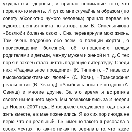
ухудшаться здоровье, и пришло понимание того, что
пора что-то менять. И тут ко мне случайным образом ( по
совету абсолютно чужого человека) пришла первая не
художественная книга по авторством В. Синельникова
«Возлюби болезнь свою». Она перевернула мою жизнь.
Там очень подробно обо всем: о позиции жертвы, о
происхождении болезней, об отношениях между
родителями и детьми, между мужем и женой и т. д. С тех
пор я в захлеб стала читать подобную литературу. Среди
них: «Радикальное прощение» (К. Типпинг), «7 навыков
высокоэффективных людей» (С. Кови), «Трансерфинг
реальности» (В. Зеланд), «Улыбнись пока не поздно» (А.
Свияш) и многие другие. За это время я встретила
своего нынешнего мужа. Мы познакомились за 2 недели
до Нового 2007 года. В феврале следующего года стали
жить вместе, а в мае поженились. Я до сих пор иногда не
верю, что он реальный. Т.к. именно такого я рисовала в
своих мечтах, но как-то никак не верила в то, что такие