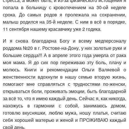
стресса, а может быть, и из-за физического истощения я
попала в больницу с кровотечением на 30-ой неделе
срока. До самых родов я пролежала на сохранении,
малыш родился на 35-й неделе. С ним в всё в порядке,
11 сентября нашему красавчику уже 2 годика.
И я снова благодарна Богу и всему медперсоналу
роддома №20 в г. Ростове-на-Дону, у них золотые руки и
большие сердца!!! А в апреле этого года умерла от рака
моя мама. Я до сих пор переживаю эту боль, плачу и
молюсь. Книги и рекомендации Ольги Валяевой о
женственности вдохнули в нашу семью вторую жизнь,
помогают мне справляться с трудностями по-женски,
открываться боли, проживать эмоции, быть благодарной
за всё то, что я имею каждый день. Сейчас я, как никогда,
нахожусь в гармонии с собой, занимаюсь домом,
готовлю вкусняшки, люблю мужа, ношу платья, считаю
себя хорошей матерью и женой и ПРОЖИВАЮ каждый
свой день.