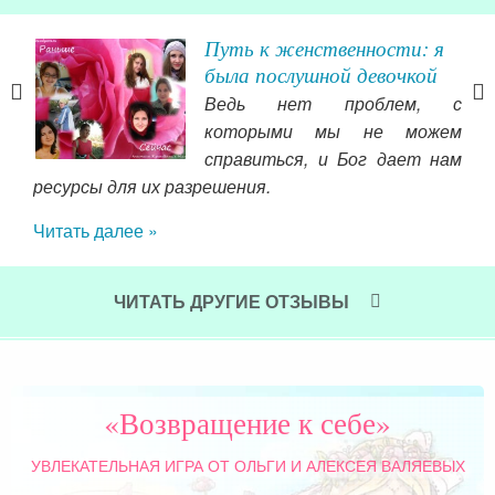
Путь к женственности: я
была послушной девочкой
Ведь нет проблем, с
ишло
которыми мы не можем
то
справиться, и Бог дает нам
это
ресурсы для их разрешения.
аж,
Мог
Читать далее »
о-то
дру
ное,
сво
 Муж
вдо
ЧИТАТЬ ДРУГИЕ ОТЗЫВЫ
ишла
себ
тоже
счас
Чит
«Возвращение к себе»
УВЛЕКАТЕЛЬНАЯ ИГРА
ОТ ОЛЬГИ И АЛЕКСЕЯ ВАЛЯЕВЫХ