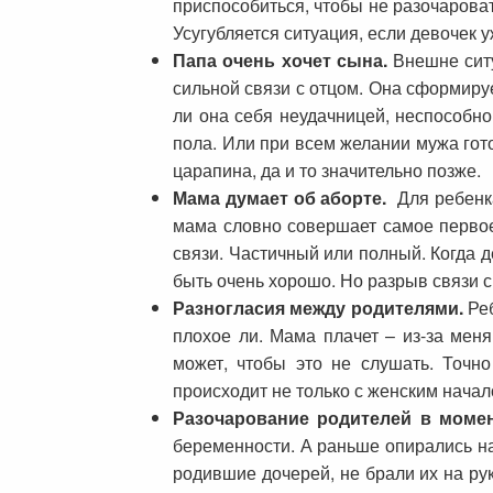
приспособиться, чтобы не разочароват
Усугубляется ситуация, если девочек у
Папа очень хочет сына.
Внешне ситу
сильной связи с отцом. Она сформируе
ли она себя неудачницей, неспособной
пола. Или при всем желании мужа гот
царапина, да и то значительно позже.
Мама думает об аборте.
Для ребенка
мама словно совершает самое первое
связи. Частичный или полный. Когда 
быть очень хорошо. Но разрыв связи с
Разногласия между родителями.
Реб
плохое ли. Мама плачет – из-за мен
может, чтобы это не слушать. Точно
происходит не только с женским начал
Разочарование родителей в момен
беременности. А раньше опирались на
родившие дочерей, не брали их на рук