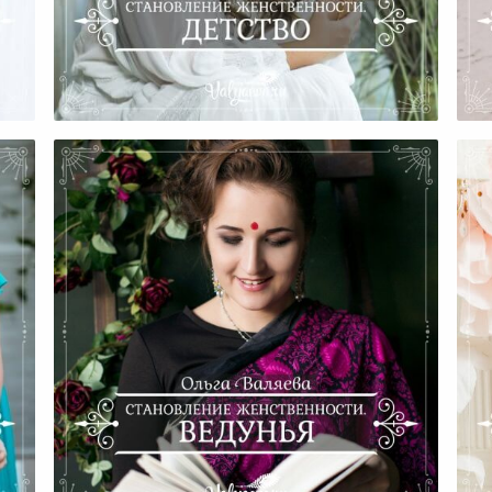
и.
Становление Женственности.
С
Детство.
и.
Становление Женственности.