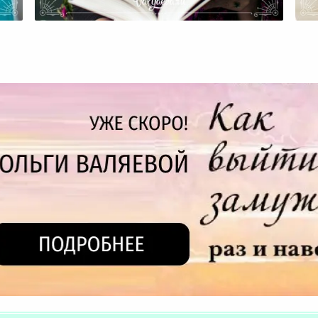
Ведунья.
Пу