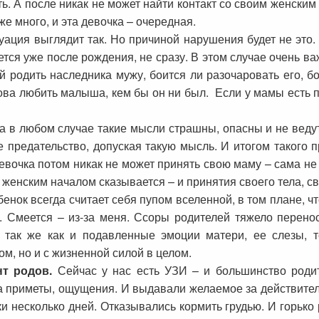
ь. А после никак не может найти контакт со своим женски
же много, и эта девочка – очередная.
ация выглядит так. Но причиной нарушения будет не это. 
тся уже после рождения, не сразу. В этом случае очень важ
 родить наследника мужу, боится ли разочаровать его, бо
ова любить малыша, кем бы он ни был. Если у мамы есть п
 в любом случае такие мысли страшны, опасны и не ведут
 предательство, допуская такую мысль. И итогом такого 
девочка потом никак не может принять свою маму – сама н
 женским началом сказывается – и принятия своего тела, св
енок всегда считает себя пупом вселенной, в том плане, чт
я. Смеется – из-за меня. Ссоры родителей тяжело перен
 так же как и подавленные эмоции матери, ее слезы, т
ом, но и с жизненной силой в целом.
т родов.
Сейчас у нас есть УЗИ – и большинство родит
 приметы, ощущения. И выдавали желаемое за действительн
и несколько дней. Отказывались кормить грудью. И горько