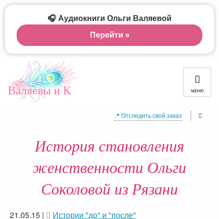
🎧 Аудиокниги Ольги Валяевой
Перейти »
Валяевы и К
МЕНЮ
📍 Отследить свой заказ
История становления
женственности Ольги
Соколовой из Рязани
21.05.15
|
Истории "до" и "после"