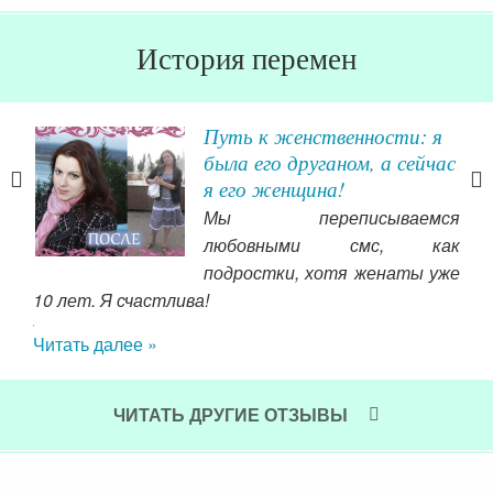
История перемен
нко
Путь к женственности: я
была его друганом, а сейчас
я его женщина!
 мой
Мы переписываемся
 к
любовными смс, как
ых и
подростки, хотя женаты уже
вого
10 лет. Я счастлива!
бал
щину
ока
Читать далее »
опыт
Чит
Его
 все
ЧИТАТЬ ДРУГИЕ ОТЗЫВЫ
еня
, за
и по