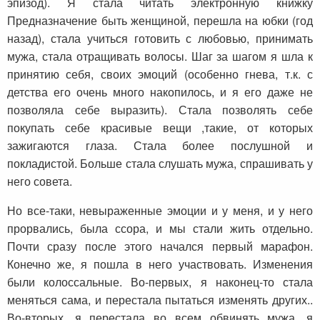
эпизод). Я стала читать электронную книжку
Предназначение быть женщиной, перешла на юбки (год
назад), стала учиться готовить с любовью, принимать
мужа, стала отращивать волосы. Шаг за шагом я шла к
принятию себя, своих эмоций (особенно гнева, т.к. с
детства его очень много накопилось, и я его даже не
позволяла себе выразить). Стала позволять себе
покупать себе красивые вещи ,такие, от которых
зажигаются глаза. Стала более послушной и
покладистой. Больше стала слушать мужа, спрашивать у
него совета.
Но все-таки, невыраженные эмоции и у меня, и у него
прорвались, была ссора, и мы стали жить отдельно.
Почти сразу после этого начался первый марафон.
Конечно же, я пошла в него участвовать. Изменения
были колоссальные. Во-первых, я наконец-то стала
меняться сама, и перестала пытаться изменять других..
Во-вторых, я перестала во всем обвинять мужа, я