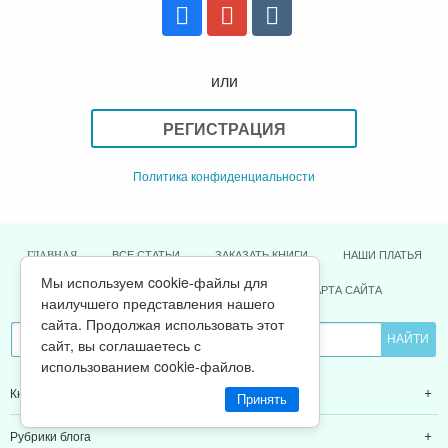
или
РЕГИСТРАЦИЯ
Политика конфиденциальности
ВСЕ СТАТЬИ
ЗАКАЗАТЬ КНИГИ
НАШИ ПЛАТЬЯ
ГЛАВНАЯ
Мы используем cookie-файлы для
ОТЗЫВЫ
О НАС
ПОДАРКИ
КАРТА САЙТА
наилучшего представления нашего
сайта. Продолжая использовать этот
сайт, вы соглашаетесь с
использованием cookie-файлов.
Книги Ольги Валяевой
Принять
Рубрики блога