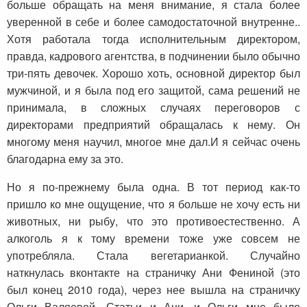
больше обращать на меня внимание, я стала более
уверенной в себе и более самодостаточной внутренне..
Хотя работала тогда исполнительным директором,
правда, кадрового агентства, в подчинении было обычно
три-пять девочек. Хорошо хоть, основной директор был
мужчиной, и я была под его защитой, сама решений не
принимала, в сложных случаях переговоров с
директорами предприятий обращалась к нему. Он
многому меня научил, многое мне дал.И я сейчас очень
благодарна ему за это.
Но я по-прежнему была одна. В тот период как-то
пришло ко мне ощущение, что я больше не хочу есть ни
животных, ни рыбу, что это противоестественно. А
алкоголь я к тому времени тоже уже совсем не
употребляла. Стала вегетарианкой. Случайно
наткнулась вконтакте на страничку Ани Фениной (это
был конец 2010 года), через нее вышла на страничку
Ольги Валяевой…Статьи и Ани, и Ольги мне было