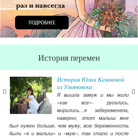
История перемен
История Юлии Казаковой
из Ульяновска
а
Я вышла замуж и мы жили
«как все»- ругались,
й за
мирились…я забеременела,
льги
наверно, этот малыш мне
ым и
был нужен больше, чем мужу, всю беременность
ряд
рили
были «я и малыш» и «муж», так стало и после
виж