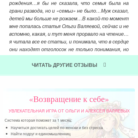
свою
рождения…я бы не сказала, что семья была на
ско
инам
грани развода, но и «семьи» не было…Муж сказал,
теб
тать
детей мы больше не рожаем…В какой-то момент
Чит
Путь
мне попалась статья Ольги Валяевой, сейчас и не
енно
вспомню, какая, и тут меня прорвало на чтение…
я читала все ее статьи, и понимала, что в сердце
они находят отголосок не только понимания, но
и принятия…
ЧИТАТЬ ДРУГИЕ ОТЗЫВЫ
Читать далее »
«Возвращение к себе»
УВЛЕКАТЕЛЬНАЯ ИГРА
ОТ ОЛЬГИ И АЛЕКСЕЯ ВАЛЯЕВЫХ
Система которая поможет за 1 месяц:
Научиться достигать целей по-женски и без стресса
Найти подруг и единомышленниц