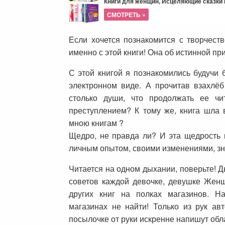
Книги для женщин, Исцеляющие сказки и
СМОТРЕТЬ »
Если хочется познакомится с творчест
именно с этой книги! Она об истинной п
С этой книгой я познакомились будучи 
электронном виде. А прочитав взахлёб
столько души, что продолжать ее чи
преступлением? К тому же, книга шла 
мною книгам ?
Щедро, не правда ли? И эта щедрость 
личным опытом, своими изменениями, з
Читается на одном дыхании, поверьте! Д
советов каждой девочке, девушке Женщ
других книг на полках магазинов. Н
магазинах не найти! Только из рук ав
посылочке от руки искренне напишут обл