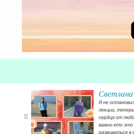
Светлана
 А вчера
Я не останови
ая и сложная
лекции, теперь
 так
сердца от люби
еня научила.
важно кто это 
развиваться в 