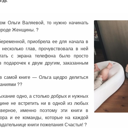
 др.
вом Ольги Валяевой, то нужно начинать
рироде Женщины. ?
беременной, приобрела ее для начала в
 несколько глав, прочувствовала в ней
тать с экрана телефона было просто
в подарочек к двум другим, заказанным
в самой книге — Ольга щедро делиться
наниями ??
ыхание одно, а столько добрых и нужных
ине не встретить ни в одной из любых
аверное, именно поэтому эти книги в
тора и ее команды, которые на каждой
адательнице книги пожелания Счастья! ?