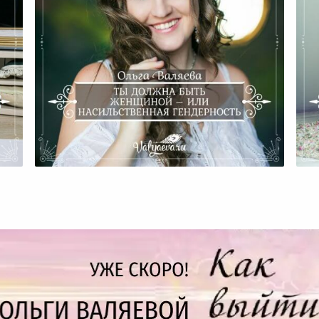
Ты Должна Быть Женщиной –
Или Насильственная
Гендерность
П