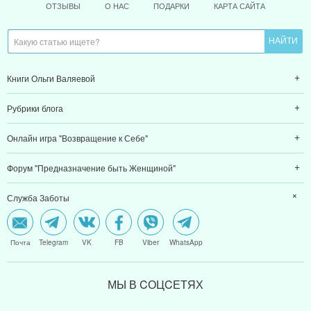
ОТЗЫВЫ
О НАС
ПОДАРКИ
КАРТА САЙТА
Книги Ольги Валяевой
Рубрики блога
Онлайн игра "Возвращение к Себе"
Форум "Предназначение быть Женщиной"
Служба Заботы
Почта
Telegram
VK
FB
Viber
WhatsApp
МЫ В CОЦCЕТЯХ