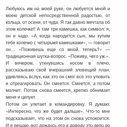
Любуюсь им на моей руке, он любуется мной и
моею детской непосредственной радостью, от
кольца, от осени, от чуда. Я так давно мечтала об
этом колечке!! А там три камешка, как символ: я,
он и чадо. «А когда народится сын, мы купим
тебе колечко с четырьмя камешками», — говорит
он… «Поживешь еще со мной, теперь?» —
традиционная шутка-вопрос. «Поживу, чего уж.».
И вечером, уткнувшись носом в плечо,
рассказываю свой вчерашний зловещий план,
удивляясь вслух, как это он смог все это уловить
и отреагировать. Он смеется. Смеется, а потом
молчит. Потом снова смеется, крепко обнимает
меня и целует.
Потом он улетает в командировку. Я думаю:
«Интересно, что же будет дальше». Что-то мне
подсказывает, что на этом он снова успокоится.
И я решаю, вот дождусь его и доведу это дело до