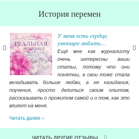
История перемен
У меня есть сердце,
умеющее любить…
Ещё мне как журналисту
очень интересны ваши
его
статьи, потому что они
 мы
понятны, в свои тоже стала
ать
вкладывать больше любви, а не назидания,
(см
вно
поучения, просто делиться своим опытом,
чт
) я
рассказывать о прожитом самой и о том, как это
про
чень
влияет на меня.
его
так
Читать далее »
был
все
вие,
гов
надо
за в
ЧИТАТЬ ДРУГИЕ ОТЗЫВЫ