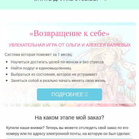
ения
Чит
тала
льно
льно
«Возвращение к себе»
ить…
УВЛЕКАТЕЛЬНАЯ ИГРА
ОТ ОЛЬГИ И АЛЕКСЕЯ ВАЛЯЕВЫХ
г и
Система которая поможет за 1 месяц:
Научиться достигать целей по-женски и без стресса
Найти подруг и единомышленниц
Выбраться из состояния, которое не устраивает
Заняться собой и реально начать менять свою жизнь
ПОДРОБНЕЕ
На каком этапе мой заказ?
Купили наши книжки? Теперь вы можете отследить свой заказ по его
номеру или по адресу электронной почты, на которую он был сделан: