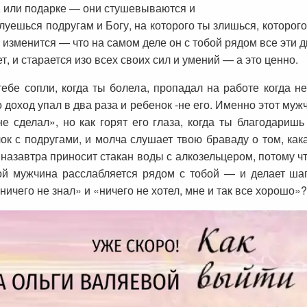
, или подарке — они стушевываются и
жалуешься подругам и Богу, на которого ты злишься, которог
е изменится — что на самом деле он с тобой рядом все эти дв
т, и старается изо всех своих сил и умений — а это ценно.
ебе сопли, когда ты болела, пропадал на работе когда не
 доход упал в два раза и ребенок -не его. Именно этот муж
е сделал», но как горят его глаза, когда ты благодариш
к с подругами, и молча слушает твою браваду о том, кака
 назавтра приносит стакан воды с алкозельцером, потому ч
вой мужчина расслабляется рядом с тобой — и делает шаг
ичего не знал» и «ничего не хотел, мне и так все хорошо»?