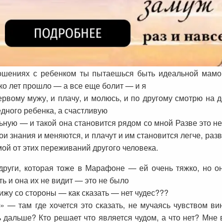
ношениях с ребенком ты пытаешься быть идеальной мамой
ко лет прошло — а все еще болит — и я
рвому мужу, и плачу, и молюсь, и по другому смотрю на д
едного ребенка, а счастливую
ьную — и такой она становится рядом со мной Разве это не
и знания и меняются, и плачут и им становится легче, разв
мой от этих переживаний другого человека.
руги, которая тоже в Марафоне — ей очень тяжко, но она
ть и она их не видит — это не было
ижу со стороны — как сказать — нет чудес???
» — там где хочется это сказать, не мучаясь чувством в
ть дальше? Кто решает что является чудом, а что нет? Мн