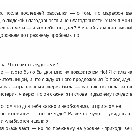
ма после последней рассылки — о том, что марафон да
, о людской благодарности и не-благодарности. У меня мои
ь отчеты — и что тебе это дает? В инсайтах много эмоций,
 здоровьем по прежнему проблемы по
на. Что считать чудесами?
 — а это было бы для многих показателем.Но! Я стала ча
жительницей, и что я жду от него предложения (а предыду
 я как затравленный зверек была — как так, посмела заго
терик, я верю что он скажет эти слова, и даю ему почувств
 о том что для тебя важно и необходимо, и при этом не
бе готовить» — это не чудо? Разве не чудо — увидеть чт
е и улыбаются и делают
ия оказывают — но по прежнему на уровне «приходи вече