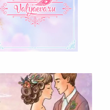
Я Безнадежно Отстала