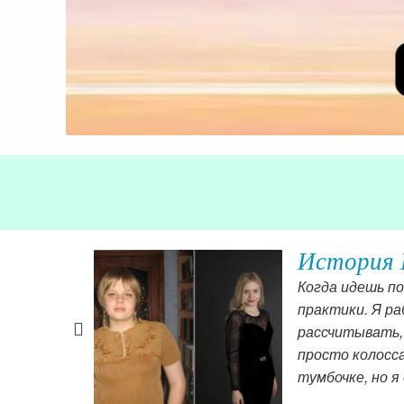
м «имя,
История 
Когда идешь по
практики. Я ра
ь, ничего
рассчитывать,
просто колосс
тумбочке, но я