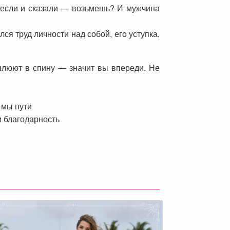
инесли и сказали — возьмешь? И мужчина
ся труд личности над собой, его уступка,
м плюют в спину — значит вы впереди. Не
 мы пути
и благодарность