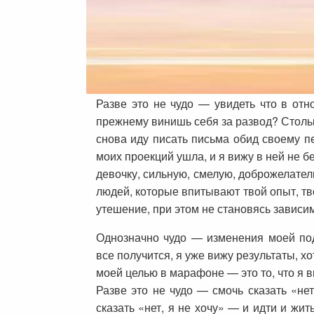
Разве это не чудо — увидеть что в от
прежнему винишь себя за развод? Столь
снова иду писать письма обид своему пе
моих проекций ушла, и я вижу в ней не б
девочку, сильную, смелую, доброжелател
людей, которые впитывают твой опыт, тво
утешение, при этом не становясь зависи
Однозначно чудо — изменения моей под
все получится, я уже вижу результаты, хо
моей целью в марафоне — это то, что я в
Разве это не чудо — смочь сказать «нет
сказать «нет, я не хочу» — и идти и жи