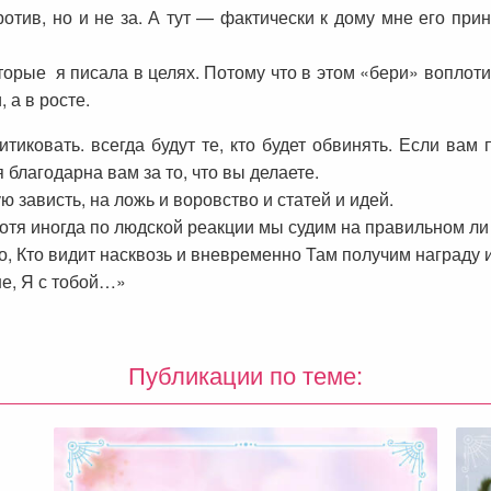
ротив, но и не за. А тут — фактически к дому мне его пр
торые я писала в целях. Потому что в этом «бери» воплотил
, а в росте.
итиковать. всегда будут те, кто будет обвинять. Если ва
я благодарна вам за то, что вы делаете.
ю зависть, на ложь и воровство и статей и идей.
отя иногда по людской реакции мы судим на правильном ли
о, Кто видит насквозь и вневременно Там получим награду 
ше, Я с тобой…»
Публикации по теме: