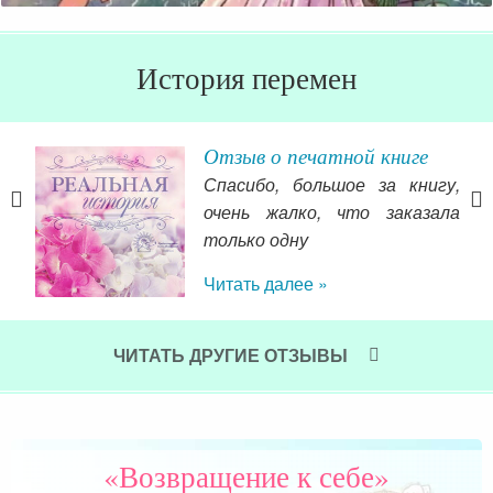
История перемен
Отзыв о печатной книге
Спасибо, большое за книгу,
года
очень жалко, что заказала
боте
только одну
 наш
Читать далее »
оему
тива
пла
ия и
мн
ЧИТАТЬ ДРУГИЕ ОТЗЫВЫ
ты и
ро
ежду
чел
то 
и я
«Возвращение к себе»
под