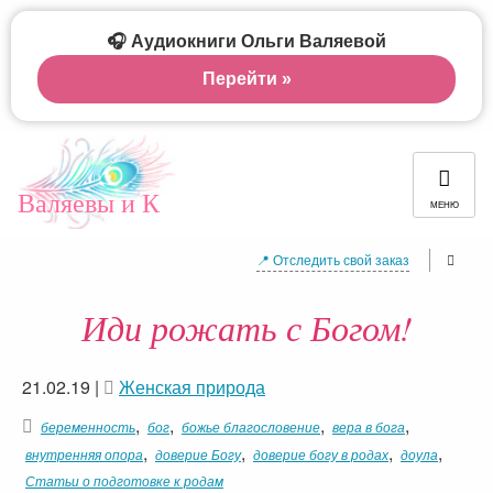
🎧 Аудиокниги Ольги Валяевой
Перейти »
Валяевы и К
МЕНЮ
📍 Отследить свой заказ
Иди рожать с Богом!
21.02.19
|
Женская природа
,
,
,
,
беременность
бог
божье благословение
вера в бога
,
,
,
,
внутренняя опора
доверие Богу
доверие богу в родах
доула
Статьи о подготовке к родам