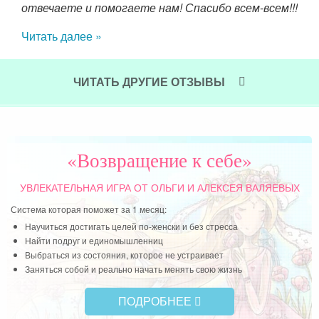
отвечаете и помогаете нам! Спасибо всем-всем!!!
 она
это
Читать далее »
та.
жи
усом
пол
ила
буд
ЧИТАТЬ ДРУГИЕ ОТЗЫВЫ
т о
так
муж
Чит
«Возвращение к себе»
УВЛЕКАТЕЛЬНАЯ ИГРА
ОТ ОЛЬГИ И АЛЕКСЕЯ ВАЛЯЕВЫХ
Система которая поможет за 1 месяц:
Научиться достигать целей по-женски и без стресса
Найти подруг и единомышленниц
Выбраться из состояния, которое не устраивает
Заняться собой и реально начать менять свою жизнь
ПОДРОБНЕЕ