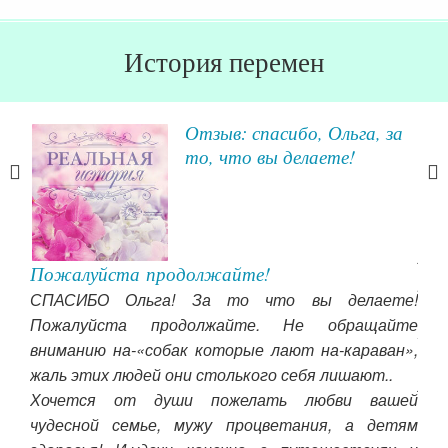
История перемен
ыть
Отзыв: спасибо, Ольга, за
ти!
то, что вы делаете!
ья-
ут,
 14
пос
о 20
ле
Пожалуйста продолжайте!
атем
рав
СПАСИБО Ольга! За то что вы делаете!
ого
при
Пожалуйста продолжайте. Не обращайте
меть
жиз
вниманию на-«собак которые лают на-караван»,
нка.
пед
жаль этих людей они столького себя лишают..
ия,
увл
Хочется от души пожелать любви вашей
 по
шее
чудесной семье, мужу процветания, а детям
те