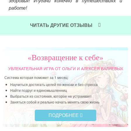
здоровья! И-удачи конечно в путешествиях и
дол
работе!
мил
под
Читать далее »
ЧИТАТЬ ДРУГИЕ ОТЗЫВЫ
Чит
«Возвращение к себе»
УВЛЕКАТЕЛЬНАЯ ИГРА
ОТ ОЛЬГИ И АЛЕКСЕЯ ВАЛЯЕВЫХ
Система которая поможет за 1 месяц:
Научиться достигать целей по-женски и без стресса
Найти подруг и единомышленниц
Выбраться из состояния, которое не устраивает
Заняться собой и реально начать менять свою жизнь
ПОДРОБНЕЕ