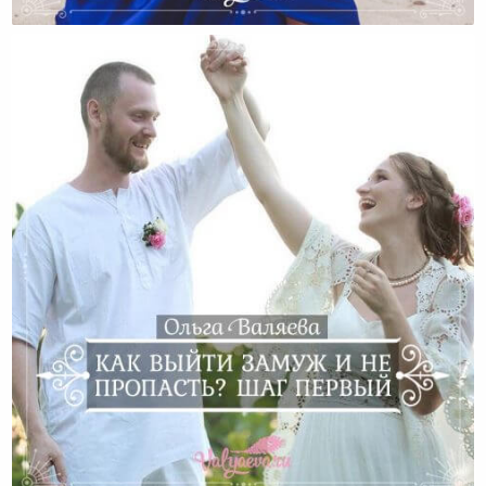
Я Хочу Выйти Замуж Или Все-Таки Нет?
Как Выйти Замуж И Не Пропасть? Шаг Первый.