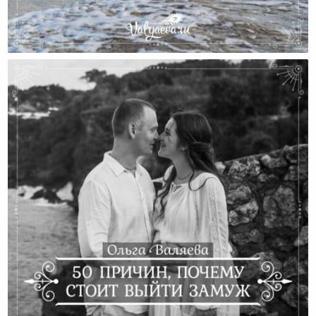
Возможно Ли Выйти Замуж Один Раз И На Всю
Жизнь?