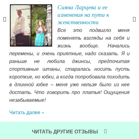
Сияна Ларцева и ее
изменения на пути к
и.
женственности
 ему
Все это подвигло меня
ать
поменять взгляды на себя и
 на
жизнь вообще. Начались
ятие
перемены, и очень приятные, надо сказать. Я и
общ
и» и
раньше не любила джинсы, предпочитая
рад
 это
спортивные штаны, старалась носить пусть
реб
ний.
короткие, но юбки, а когда попробовала походить
Чит
в длинной юбке – меня уже нельзя было из нее
достать. Что говорить про платья! Ощущения
незабываемые!
Читать далее »
ЧИТАТЬ ДРУГИЕ ОТЗЫВЫ