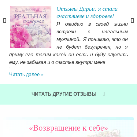
Отзывы Дарьи: я стала
счастливее и здоровее!
Я ожидаю в своей жизни
ыть
встречи с идеальным
 мои
мужчиной.. Я понимаю, что он
иод,
не будет безупречен, но я
ие и
приму его таким какой он есть и буду служить
пос
 как
ему, не забывая и о счастье внутри меня
сча
о. И
сча
Читать далее »
жно,
А, 
 И в
поп
м.
доч
ЧИТАТЬ ДРУГИЕ ОТЗЫВЫ
Сон
Вы 
Чит
«Возвращение к себе»