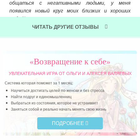
нас
общаться с негативными людьми, у меня
лями
появился новый круг моих близких и хороших
меня
людей)
муж,
ЧИТАТЬ ДРУГИЕ ОТЗЫВЫ
Читать далее »
орые
вств
 как
ить,
«Возвращение к себе»
УВЛЕКАТЕЛЬНАЯ ИГРА
ОТ ОЛЬГИ И АЛЕКСЕЯ ВАЛЯЕВЫХ
Система которая поможет за 1 месяц:
Научиться достигать целей по-женски и без стресса
Найти подруг и единомышленниц
Выбраться из состояния, которое не устраивает
Заняться собой и реально начать менять свою жизнь
ПОДРОБНЕЕ