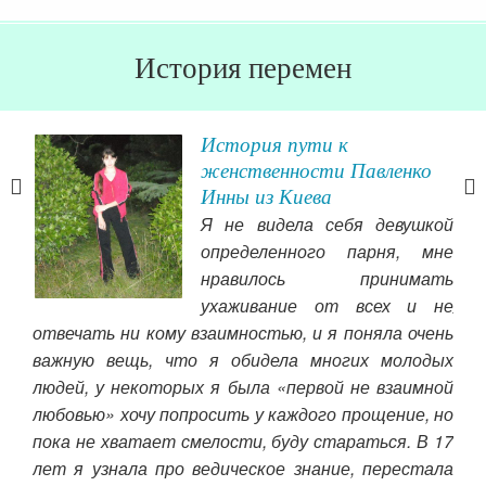
История перемен
тво
История пути к
т
женственности Павленко
Инны из Киева
 Нас
Я не видела себя девушкой
 как
определенного парня, мне
ить
нравилось принимать
амое
ухаживание от всех и не
лек
обой
отвечать ни кому взаимностью, и я поняла очень
пог
ает
важную вещь, что я обидела многих молодых
мен
людей, у некоторых я была «первой не взаимной
Вал
изнь
любовью» хочу попросить у каждого прощение, но
одн
дима
пока не хватает смелости, буду стараться. В 17
Чит
ива,
лет я узнала про ведическое знание, перестала