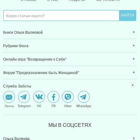
Книги Ольги Валяевой
Рубрики блога
Онлайн игра "Возвращение к Себе"
Форум "Предназначение быть Женщиной"
Служба Заботы
Почта
Telegram
VK
FB
Viber
WhatsApp
МЫ В CОЦCЕТЯХ
Ольга Валяева