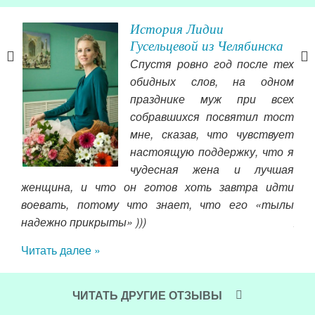
История Лидии
емьи
Гусельцевой из Челябинска
нала
Спустя ровно год после тех
ние
обидных слов, на одном
угой
празднике муж при всех
ании
собравшихся посвятил тост
ек с
мне, сказав, что чувствует
вни
тя,у
настоящую поддержку, что я
нау
ь и
чудесная жена и лучшая
сгл
женщина, и что он готов хоть завтра идти
муж
ался
воевать, потому что знает, что его «тылы
сей
тела
надежно прикрыты» )))
же
о же
теп
Читать далее »
 ли
раз
 она
что
точ
ЧИТАТЬ ДРУГИЕ ОТЗЫВЫ