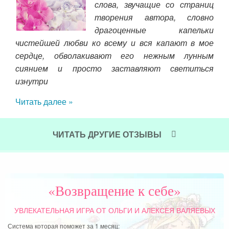
ы!)
слова, звучащие со страниц
жил
 не
творения автора, словно
даж
еде,
драгоценные капельки
про
овно
чистейшей любви ко всему и вся капают в мое
но 
сердце, обволакивают его нежным лунным
пре
сиянием и просто заставляют светиться
изнутри
Над
отн
Читать далее »
себ
адс
ЧИТАТЬ ДРУГИЕ ОТЗЫВЫ
Чит
«Возвращение к себе»
УВЛЕКАТЕЛЬНАЯ ИГРА
ОТ ОЛЬГИ И АЛЕКСЕЯ ВАЛЯЕВЫХ
Система которая поможет за 1 месяц: