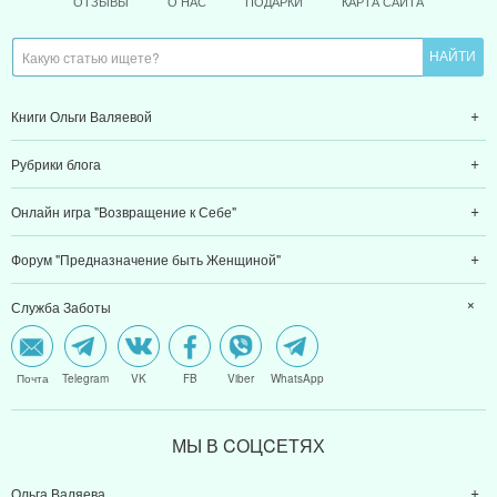
ОТЗЫВЫ
О НАС
ПОДАРКИ
КАРТА САЙТА
Книги Ольги Валяевой
Рубрики блога
Онлайн игра "Возвращение к Себе"
Форум "Предназначение быть Женщиной"
Служба Заботы
Почта
Telegram
VK
FB
Viber
WhatsApp
МЫ В CОЦCЕТЯХ
Ольга Валяева