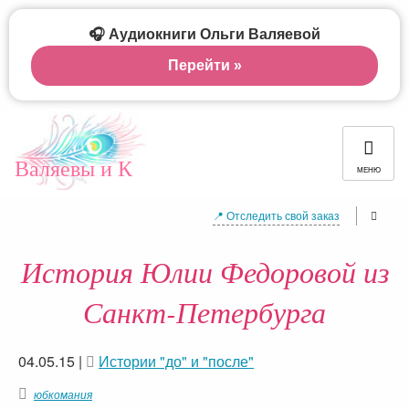
🎧 Аудиокниги Ольги Валяевой
Перейти »
Валяевы и К
МЕНЮ
📍 Отследить свой заказ
История Юлии Федоровой из
Санкт-Петербурга
04.05.15
|
Истории "до" и "после"
юбкомания