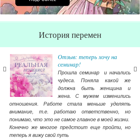
История перемен
Отзыв: теперь хочу на
семинар!
Прошла семинар и начались
чудеса. Поняла какой же
оги-
должна быть женщина и
ьно
жена. С мужем изменились
отношения. Работе стала меньше уделять
внимание, т.е. работаю ответственно, но
кции
понимаю, что это не самое главное в моей жизни.
изм
ское
Конечно же многое предстоит еще пройти, но
Чит
вой-
теперь я вижу свой путь