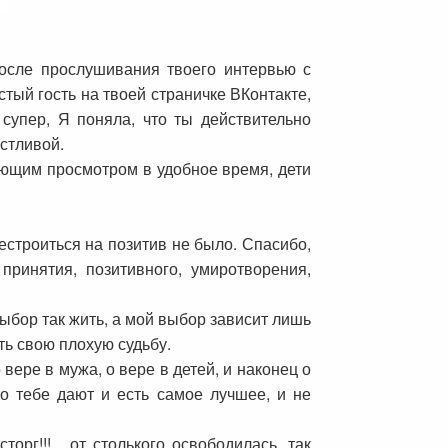
после прослушивания твоего интервью с
стый гость на твоей страничке ВКонтакте,
 супер, Я поняла, что ты действительно
астливой.
дующим просмотром в удобное время, дети
естроиться на позитив не было. Спасибо,
принятия, позитивного, умиротворения,
ыбор так жить, а мой выбор зависит лишь
ить свою плохую судьбу.
вере в мужа, о вере в детей, и наконец о
что тебе дают и есть самое лучшее, и не
орг!!! , от столького освободилась, так