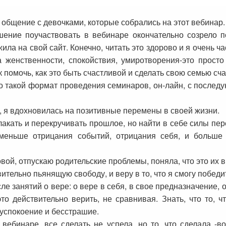
 общение с девочками, которые собрались на этот вебинар.
ешение поучаствовать в вебинаре окончательно созрело 
ла на свой сайт. Конечно, читать это здорово и я очень ча
а женственности, спокойствия, умиротворения-это просто
к помочь, как это быть счастливой и сделать свою семью сч
но такой формат проведения семинаров, он-лайн, с после
ь, я вдохновилась на позитивные перемены в своей жизни.
плакать и перекручивать прошлое, но найти в себе силы пер
меньше отрицания событий, отрицания себя, и больше 
вой, отпускаю родительские проблемы, поняла, что это их в
вительно пьянящую свободу, и веру в то, что я смогу побед
занятий о вере: о вере в себя, в свое предназначение, о 
то действительно верить, не сравнивая. Знать, что то, 
 успокоение и бесстрашие.
ебинаре, все сделать не успела, но то, что сделала -вост