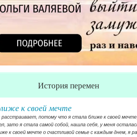
История перемен
яли квартиру, я не работаю вообще
няли квартиру,я не работаю вообще , поняла, что работ
еланного второго ребенка)))