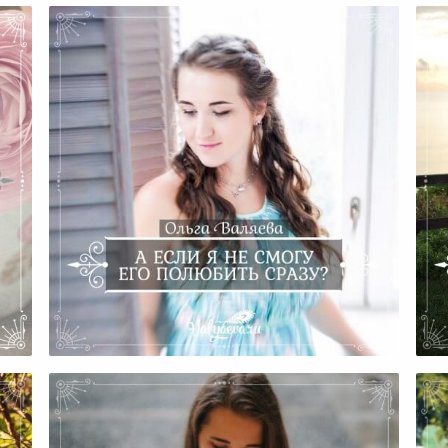
ьбу
А Если Я Не Смогу Его
Пр
Полюбить Сразу?