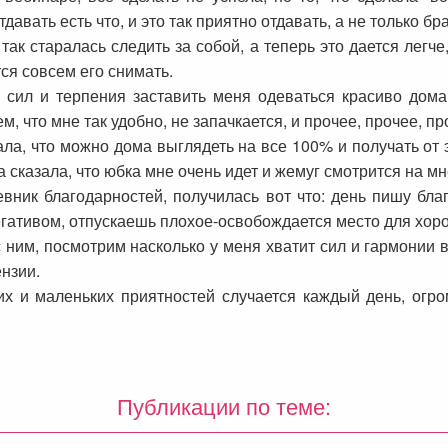
авать есть что, и это так приятно отдавать, а не только бра
ак старалась следить за собой, а теперь это дается легче
тся совсем его снимать.
 сил и терпения заставить меня одеваться красиво дома,
, что мне так удобно, не запачкается, и прочее, прочее, пр
ала, что можно дома выглядеть на все 100% и получать от э
 сказала, что юбка мне очень идет и жемуг смотрится на мне
евник благодарностей, получилась вот что: день пишу бла
егативом, отпускаешь плохое-освобождается место для хор
 ним, посмотрим насколько у меня хватит сил и гармонии вн
ензии.
х и маленьких приятностей случается каждый день, огром
Публикации по теме: