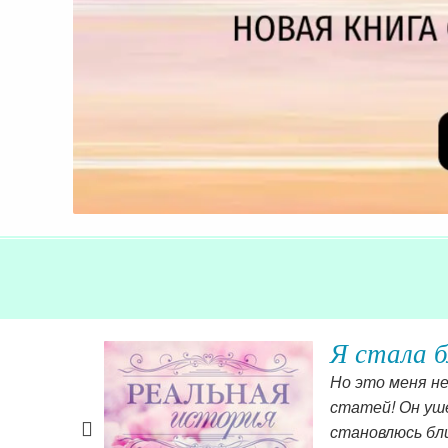
Мы помен
 последних
Сейчас мы поме
ше, и
сейчас я жду ж
не так
Читать далее »