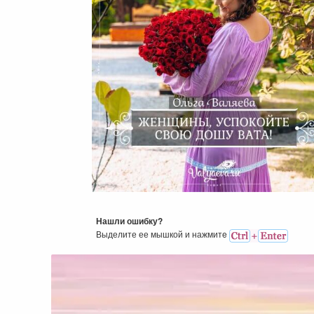
Женщины, Успокойте Сво
Дошу Вата!
Нашли ошибку?
Выделите ее мышкой и нажмитe