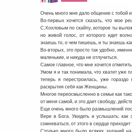
Очень много мне дало общение с тобой и
Во-первых хочется сказать, что мое р
С.Хохловым по скайпу, которое ты выложи
но живой голос, от которого идет волн
знаешь то, о чем пишешь, и ты знаешь ка
Во-вторых, это просто так удобно, имен
маленькие, и никуда не отлучиться.
Самое главное, что мне хочется отметит
Умом я и так понимала, что хватит уже 
теперь я перестроилась, уже гораздо 
раскрытия себя как Женщины.
Многое переосмысленно в семье как тако
от меня самой, и это дает свободу, дейст
Еще очень много было размышлений после 
Вере в Бога. Увидеть и услышать: как э
сомневаться, от этого в сердце приходит
Столько много было всяких заданий на в