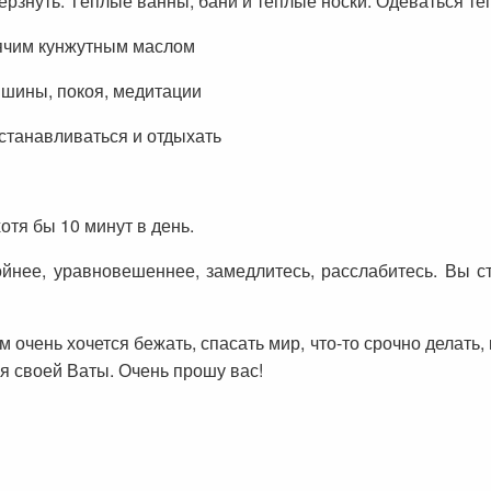
рзнуть. Тёплые ванны, бани и тёплые носки. Одеваться те
рячим кунжутным маслом
тишины, покоя, медитации
станавливаться и отдыхать
тя бы 10 минут в день.
ойнее, уравновешеннее, замедлитесь, расслабитесь. Вы ст
очень хочется бежать, спасать мир, что-то срочно делать, 
ля своей Ваты. Очень прошу вас!