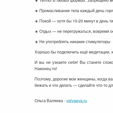
☀️ Тепло! В любых формах. Запрещено мё
☀️ Промасливание тела каждый день го
☀️ Покой — хотя бы 10-20 минут в день 
☀️ Отдых — не перегружаться, вовремя о
☀️ Не употреблять никакие стимуляторы
Хорошо бы подключить ещё медитации, хо
И вы не узнаете себя! Вы станете спок
Наконец-то!
Поэтому, дорогие мои женщины, когда вам 
бежать и что делать — сделайте что-то д
Ольга Валяева
-
valyaeva.ru