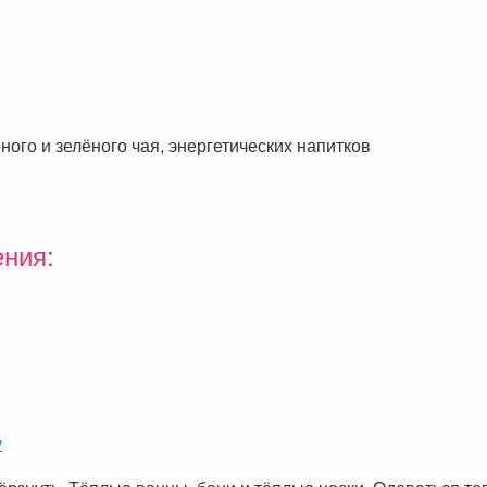
рного и зелёного чая, энергетических напитков
ения:
у