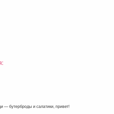
я:
щи — бутерброды и салатики, привет!