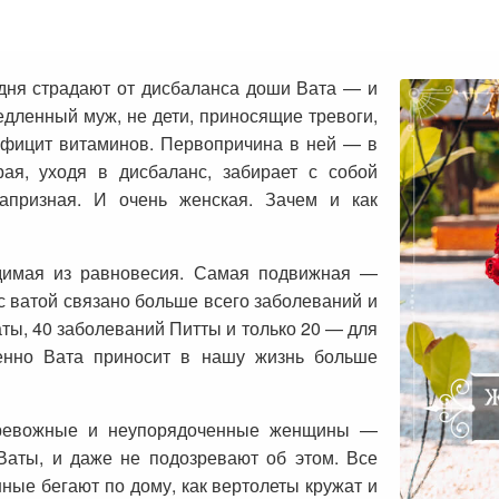
дня страдают от дисбаланса доши Вата — и
едленный муж, не дети, приносящие тревоги,
фицит витаминов. Первопричина в ней — в
рая, уходя в дисбаланс, забирает с собой
капризная. И очень женская. Зачем и как
димая из равновесия. Самая подвижная —
с ватой связано больше всего заболеваний и
ты, 40 заболеваний Питты и только 20 — для
менно Вата приносит в нашу жизнь больше
 тревожные и неупорядоченные женщины —
 Ваты, и даже не подозревают об этом. Все
нные бегают по дому, как вертолеты кружат и