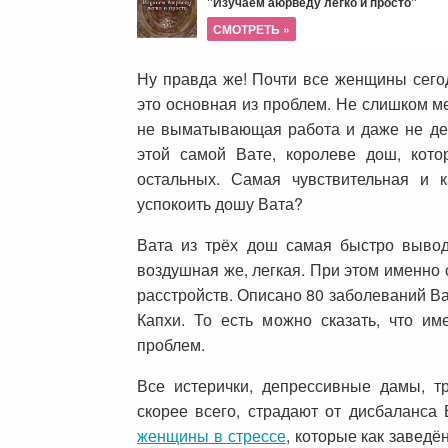
"Изучаем аюрведу легко и просто"
СМОТРЕТЬ »
Ну правда же! Почти все женщины сего
это основная из проблем. Не слишком м
не выматывающая работа и даже не де
этой самой Вате, королеве дош, кото
остальных. Самая чувствительная и 
успокоить дошу Вата?
Вата из трёх дош самая быстро выво
воздушная же, легкая. При этом именно 
расстройств. Описано 80 заболеваний Ва
Капхи. То есть можно сказать, что и
проблем.
Все истерички, депрессивные дамы,
скорее всего, страдают от дисбаланса
женщины в стрессе
, которые как заведё