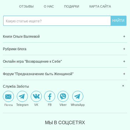
ОТЗЫВЫ
О НАС
ПОДАРКИ
КАРТА САЙТА
Книги Ольги Валяевой
Рубрики блога
Онлайн игра "Возвращение к Себе"
Форум "Предназначение быть Женщиной"
Служба Заботы
Почта
Telegram
VK
FB
Viber
WhatsApp
МЫ В CОЦCЕТЯХ