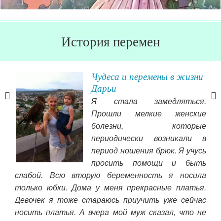
История перемен
ли
Чудеса и перемены в жизни
Дарьи
сть
Я стала замедляться.
е в
Прошли мелкие женские
ого
болезни, которые
лько
периодически возникали в
период ношения брюк. Я учусь
хоч
ами,
просить помощи и быть
хоч
ше,
слабой. Всю вторую беременность я носила
хо
ось.
только юбки. Дома у меня прекрасные платья.
пр
Девочек я тоже стараюсь приучить уже сейчас
окр
носить платья. А вчера мой муж сказал, что не
и р