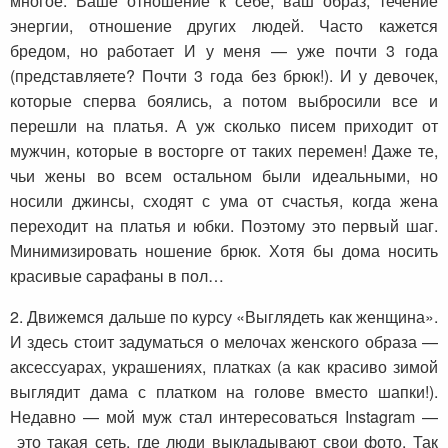
многое. Ваше отношение к себе, ваш образ, течение
энергии, отношение других людей. Часто кажется
бредом, но работает И у меня — уже почти 3 года
(представляете? Почти 3 года без брюк!). И у девочек,
которые сперва боялись, а потом выбросили все и
перешли на платья. А уж сколько писем приходит от
мужчин, которые в восторге от таких перемен! Даже те,
чьи жены во всем остальном были идеальными, но
носили джинсы, сходят с ума от счастья, когда жена
переходит на платья и юбки. Поэтому это первый шаг.
Минимизировать ношение брюк. Хотя бы дома носить
красивые сарафаны в пол…
2. Движемся дальше по курсу «Выглядеть как женщина».
И здесь стоит задуматься о мелочах женского образа —
аксессуарах, украшениях, платках (а как красиво зимой
выглядит дама с платком на голове вместо шапки!).
Недавно — мой муж стал интересоваться Instagram —
это такая сеть, где люди выкладывают свои фото. Так