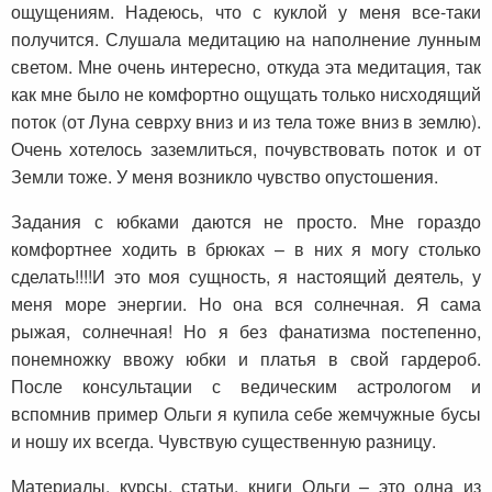
ощущениям. Надеюсь, что с куклой у меня все-таки
получится. Слушала медитацию на наполнение лунным
светом. Мне очень интересно, откуда эта медитация, так
как мне было не комфортно ощущать только нисходящий
поток (от Луна севрху вниз и из тела тоже вниз в землю).
Очень хотелось заземлиться, почувствовать поток и от
Земли тоже. У меня возникло чувство опустошения.
Задания с юбками даются не просто. Мне гораздо
комфортнее ходить в брюках – в них я могу столько
сделать!!!!И это моя сущность, я настоящий деятель, у
меня море энергии. Но она вся солнечная. Я сама
рыжая, солнечная! Но я без фанатизма постепенно,
понемножку ввожу юбки и платья в свой гардероб.
После консультации с ведическим астрологом и
вспомнив пример Ольги я купила себе жемчужные бусы
и ношу их всегда. Чувствую существенную разницу.
Материалы, курсы, статьи, книги Ольги – это одна из