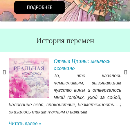
История перемен
л
Отзыв Ирины: меняюсь
!
осознано
ень
То, что казалось
ного
немыслимым, вызывающим
даже
чувство вины и отвергалось
сти
мной (отдых, уход за собой,
ство
балование себя, спокойствие, безмятежность….)
жен
нить
оказалось таким нужным и важным
чит
 их,
лет
Читать далее »
моем
кот