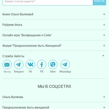
Книги Ольги Валяевой
Рубрики блога
Онлайн игра "Возвращение к Себе"
Форум "Предназначение быть Женщиной"
Служба Заботы
Почта
Telegram
VK
FB
Viber
WhatsApp
МЫ В CОЦCЕТЯХ
Ольга Валяева
Предназначение быть женщиной